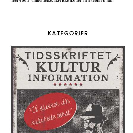
feel good | anmeldelse: Magiske nætter i fru Yeoms butik
KATEGORIER