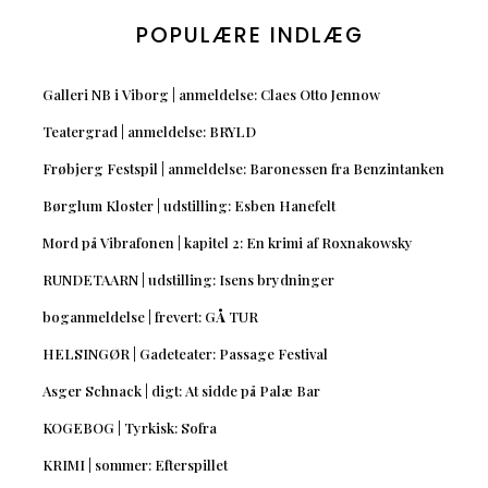
POPULÆRE INDLÆG
Galleri NB i Viborg | anmeldelse: Claes Otto Jennow
Teatergrad | anmeldelse: BRYLD
Frøbjerg Festspil | anmeldelse: Baronessen fra Benzintanken
Børglum Kloster | udstilling: Esben Hanefelt
Mord på Vibrafonen | kapitel 2: En krimi af Roxnakowsky
RUNDETAARN | udstilling: Isens brydninger
boganmeldelse | frevert: GÅ TUR
HELSINGØR | Gadeteater: Passage Festival
Asger Schnack | digt: At sidde på Palæ Bar
KOGEBOG | Tyrkisk: Sofra
KRIMI | sommer: Efterspillet