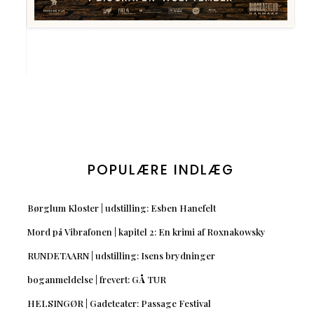
POPULÆRE INDLÆG
Børglum Kloster | udstilling: Esben Hanefelt
Mord på Vibrafonen | kapitel 2: En krimi af Roxnakowsky
RUNDETAARN | udstilling: Isens brydninger
boganmeldelse | frevert: GÅ TUR
HELSINGØR | Gadeteater: Passage Festival