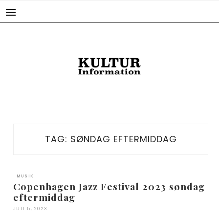
Skip
to
content
TAG:
SØNDAG EFTERMIDDAG
MUSIK
Copenhagen Jazz Festival 2023 søndag
eftermiddag
JULI 5, 2023