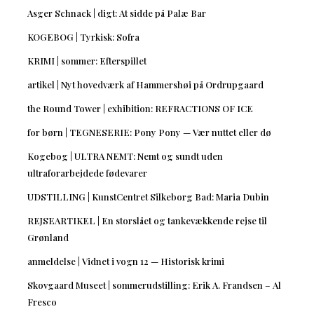
Asger Schnack | digt: At sidde på Palæ Bar
KOGEBOG | Tyrkisk: Sofra
KRIMI | sommer: Efterspillet
artikel | Nyt hovedværk af Hammershøi på Ordrupgaard
the Round Tower | exhibition: REFRACTIONS OF ICE
for børn | TEGNESERIE: Pony Pony — Vær nuttet eller dø
Kogebog | ULTRA NEMT: Nemt og sundt uden
ultraforarbejdede fødevarer
UDSTILLING | KunstCentret Silkeborg Bad: Maria Dubin
REJSEARTIKEL | En storslået og tankevækkende rejse til
Grønland
anmeldelse | Vidnet i vogn 12 — Historisk krimi
Skovgaard Museet | sommerudstilling: Erik A. Frandsen – Al
Fresco