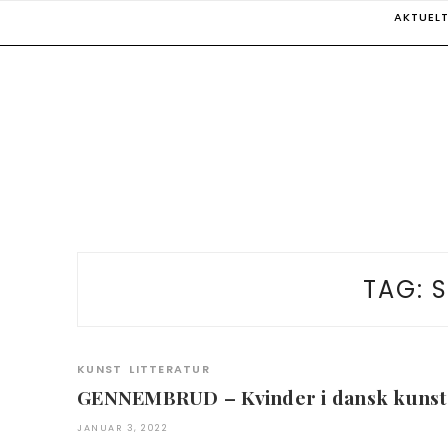
Skip
AKTUEL
to
content
TAG:
S
KUNST
LITTERATUR
GENNEMBRUD – Kvinder i dansk kunst
JANUAR 3, 2022