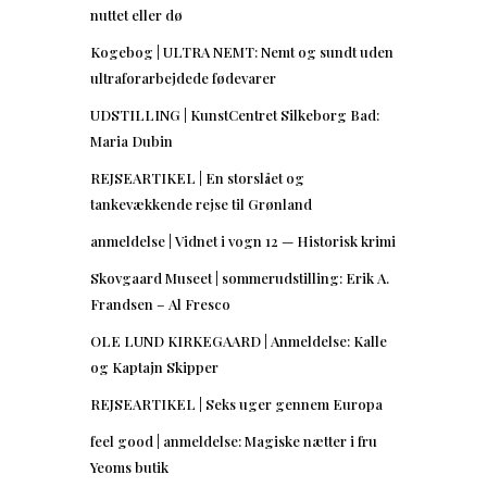
nuttet eller dø
Kogebog | ULTRA NEMT: Nemt og sundt uden
ultraforarbejdede fødevarer
UDSTILLING | KunstCentret Silkeborg Bad:
Maria Dubin
REJSEARTIKEL | En storslået og
tankevækkende rejse til Grønland
anmeldelse | Vidnet i vogn 12 — Historisk krimi
Skovgaard Museet | sommerudstilling: Erik A.
Frandsen – Al Fresco
OLE LUND KIRKEGAARD | Anmeldelse: Kalle
og Kaptajn Skipper
REJSEARTIKEL | Seks uger gennem Europa
feel good | anmeldelse: Magiske nætter i fru
Yeoms butik