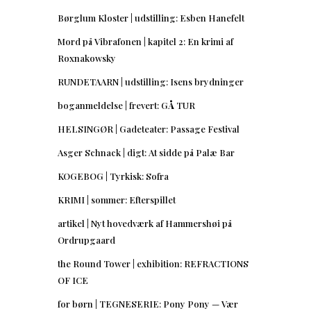
Børglum Kloster | udstilling: Esben Hanefelt
Mord på Vibrafonen | kapitel 2: En krimi af
Roxnakowsky
RUNDETAARN | udstilling: Isens brydninger
boganmeldelse | frevert: GÅ TUR
HELSINGØR | Gadeteater: Passage Festival
Asger Schnack | digt: At sidde på Palæ Bar
KOGEBOG | Tyrkisk: Sofra
KRIMI | sommer: Efterspillet
artikel | Nyt hovedværk af Hammershøi på
Ordrupgaard
the Round Tower | exhibition: REFRACTIONS
OF ICE
for børn | TEGNESERIE: Pony Pony — Vær