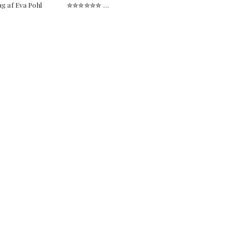
til i dag af Eva Pohl ✮✮✮✮✮✮ …