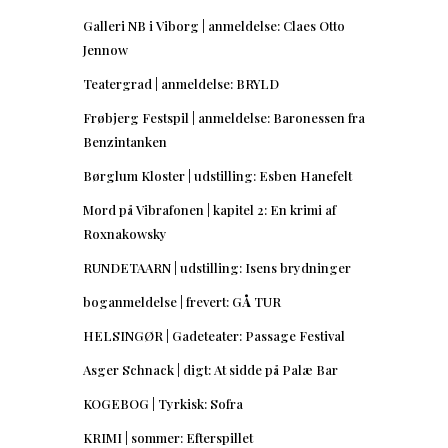
Galleri NB i Viborg | anmeldelse: Claes Otto
Jennow
Teatergrad | anmeldelse: BRYLD
Frøbjerg Festspil | anmeldelse: Baronessen fra
Benzintanken
Børglum Kloster | udstilling: Esben Hanefelt
Mord på Vibrafonen | kapitel 2: En krimi af
Roxnakowsky
RUNDETAARN | udstilling: Isens brydninger
boganmeldelse | frevert: GÅ TUR
HELSINGØR | Gadeteater: Passage Festival
Asger Schnack | digt: At sidde på Palæ Bar
KOGEBOG | Tyrkisk: Sofra
KRIMI | sommer: Efterspillet