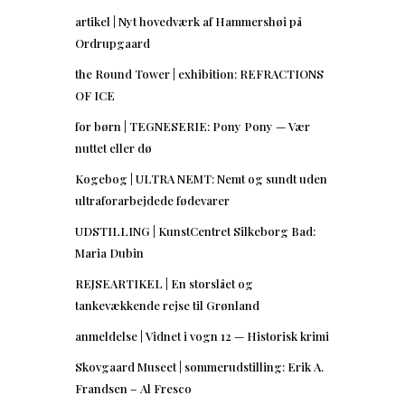
artikel | Nyt hovedværk af Hammershøi på
Ordrupgaard
the Round Tower | exhibition: REFRACTIONS
OF ICE
for børn | TEGNESERIE: Pony Pony — Vær
nuttet eller dø
Kogebog | ULTRA NEMT: Nemt og sundt uden
ultraforarbejdede fødevarer
UDSTILLING | KunstCentret Silkeborg Bad:
Maria Dubin
REJSEARTIKEL | En storslået og
tankevækkende rejse til Grønland
anmeldelse | Vidnet i vogn 12 — Historisk krimi
Skovgaard Museet | sommerudstilling: Erik A.
Frandsen – Al Fresco