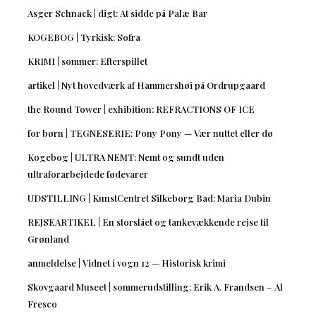
Asger Schnack | digt: At sidde på Palæ Bar
KOGEBOG | Tyrkisk: Sofra
KRIMI | sommer: Efterspillet
artikel | Nyt hovedværk af Hammershøi på Ordrupgaard
the Round Tower | exhibition: REFRACTIONS OF ICE
for børn | TEGNESERIE: Pony Pony — Vær nuttet eller dø
Kogebog | ULTRA NEMT: Nemt og sundt uden
ultraforarbejdede fødevarer
UDSTILLING | KunstCentret Silkeborg Bad: Maria Dubin
REJSEARTIKEL | En storslået og tankevækkende rejse til
Grønland
anmeldelse | Vidnet i vogn 12 — Historisk krimi
Skovgaard Museet | sommerudstilling: Erik A. Frandsen – Al
Fresco