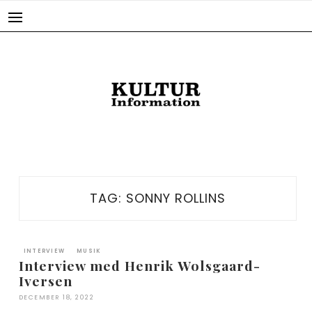
Skip
to
content
TAG:
SONNY ROLLINS
INTERVIEW
MUSIK
Interview med Henrik Wolsgaard-
Iversen
DECEMBER 18, 2022