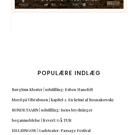
POPULÆRE INDLÆG
Børglum Kloster | udstilling: Esben Hanefelt
Mord på Vibrafonen | kapitel 2: En krimi af Roxnakowsky
RUNDETAARN | udstilling: Isens brydninger
boganmeldelse | frevert: GÅ TUR
HELSINGØR | Gadeteater: Passage Festival