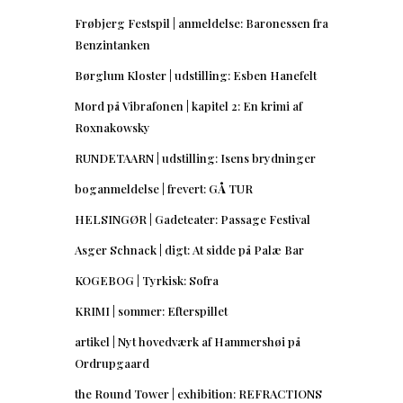
Frøbjerg Festspil | anmeldelse: Baronessen fra
Benzintanken
Børglum Kloster | udstilling: Esben Hanefelt
Mord på Vibrafonen | kapitel 2: En krimi af
Roxnakowsky
RUNDETAARN | udstilling: Isens brydninger
boganmeldelse | frevert: GÅ TUR
HELSINGØR | Gadeteater: Passage Festival
Asger Schnack | digt: At sidde på Palæ Bar
KOGEBOG | Tyrkisk: Sofra
KRIMI | sommer: Efterspillet
artikel | Nyt hovedværk af Hammershøi på
Ordrupgaard
the Round Tower | exhibition: REFRACTIONS