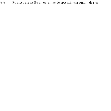
✮✮✮✮ Forræderens Børn er en ægte spændingsroman, der er