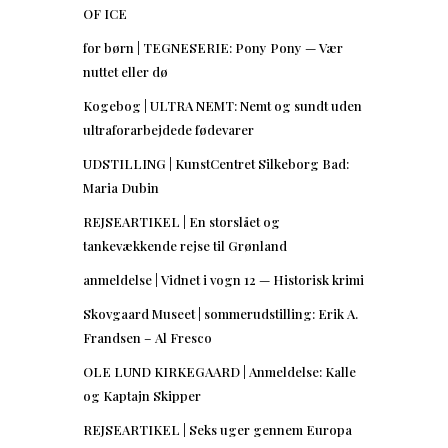
OF ICE
for børn | TEGNESERIE: Pony Pony — Vær
nuttet eller dø
Kogebog | ULTRA NEMT: Nemt og sundt uden
ultraforarbejdede fødevarer
UDSTILLING | KunstCentret Silkeborg Bad:
Maria Dubin
REJSEARTIKEL | En storslået og
tankevækkende rejse til Grønland
anmeldelse | Vidnet i vogn 12 — Historisk krimi
Skovgaard Museet | sommerudstilling: Erik A.
Frandsen – Al Fresco
OLE LUND KIRKEGAARD | Anmeldelse: Kalle
og Kaptajn Skipper
REJSEARTIKEL | Seks uger gennem Europa