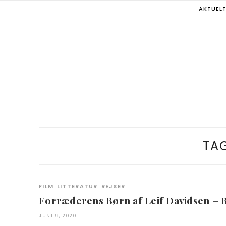
Skip
AKTUEL
to
content
TA
FILM
LITTERATUR
REJSER
Forræderens Børn af Leif Davidsen –
JUNI 9, 2020