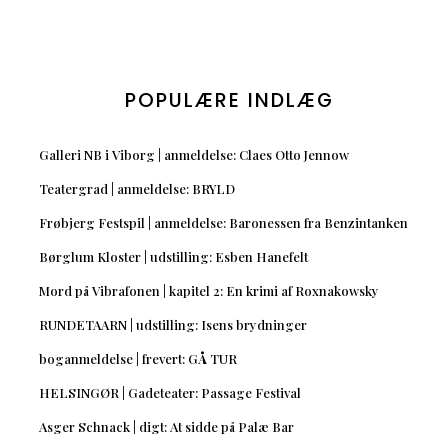
POPULÆRE INDLÆG
Galleri NB i Viborg | anmeldelse: Claes Otto Jennow
Teatergrad | anmeldelse: BRYLD
Frøbjerg Festspil | anmeldelse: Baronessen fra Benzintanken
Børglum Kloster | udstilling: Esben Hanefelt
Mord på Vibrafonen | kapitel 2: En krimi af Roxnakowsky
RUNDETAARN | udstilling: Isens brydninger
boganmeldelse | frevert: GÅ TUR
HELSINGØR | Gadeteater: Passage Festival
Asger Schnack | digt: At sidde på Palæ Bar