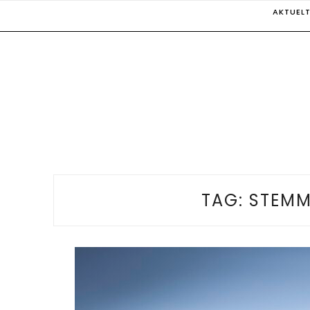
Skip
AKTUEL
to
content
TAG:
STEMM