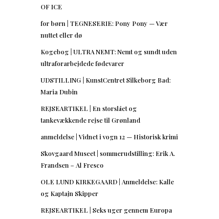
OF ICE
for børn | TEGNESERIE: Pony Pony — Vær
nuttet eller dø
Kogebog | ULTRA NEMT: Nemt og sundt uden
ultraforarbejdede fødevarer
UDSTILLING | KunstCentret Silkeborg Bad:
Maria Dubin
REJSEARTIKEL | En storslået og
tankevækkende rejse til Grønland
anmeldelse | Vidnet i vogn 12 — Historisk krimi
Skovgaard Museet | sommerudstilling: Erik A.
Frandsen – Al Fresco
OLE LUND KIRKEGAARD | Anmeldelse: Kalle
og Kaptajn Skipper
REJSEARTIKEL | Seks uger gennem Europa