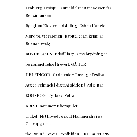
Frøbjerg Festspil | anmeldelse: Baronessen fra
Benzintanken
Børglum Kloster | udstilling: Esben Hanefelt
Mord på Vibrafonen | kapitel 2: En krimi af
Roxnakowsky
RUNDETAARN | udstilling: Isens brydninger
boganmeldelse | frevert: GÅ TUR
HELSINGØR | Gadeteater: Passage Festival
Asger Schnack | digt: At sidde på Palæ Bar
KOGEBOG | Tyrkisk: Sofra
KRIMI | sommer: Efterspillet
artikel | Nyt hovedværk af Hammershøi på
Ordrupgaard
the Round Tower | exhibition: REFRACTIONS