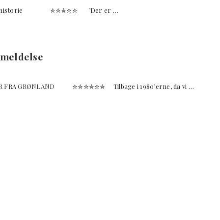
 kolonihistorie ✮✮✮✮✮ ’Der er …
meldelse
TEMMER FRA GRØNLAND ✮✮✮✮✮✮ Tilbage i 1980’erne, da vi …