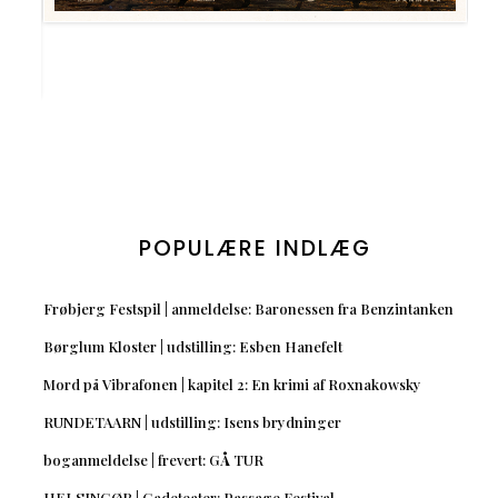
POPULÆRE INDLÆG
Frøbjerg Festspil | anmeldelse: Baronessen fra Benzintanken
Børglum Kloster | udstilling: Esben Hanefelt
Mord på Vibrafonen | kapitel 2: En krimi af Roxnakowsky
RUNDETAARN | udstilling: Isens brydninger
boganmeldelse | frevert: GÅ TUR
HELSINGØR | Gadeteater: Passage Festival