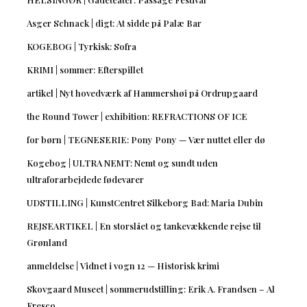
Asger Schnack | digt: At sidde på Palæ Bar
KOGEBOG | Tyrkisk: Sofra
KRIMI | sommer: Efterspillet
artikel | Nyt hovedværk af Hammershøi på Ordrupgaard
the Round Tower | exhibition: REFRACTIONS OF ICE
for børn | TEGNESERIE: Pony Pony — Vær nuttet eller dø
Kogebog | ULTRA NEMT: Nemt og sundt uden
ultraforarbejdede fødevarer
UDSTILLING | KunstCentret Silkeborg Bad: Maria Dubin
REJSEARTIKEL | En storslået og tankevækkende rejse til
Grønland
anmeldelse | Vidnet i vogn 12 — Historisk krimi
Skovgaard Museet | sommerudstilling: Erik A. Frandsen – Al
Fresco