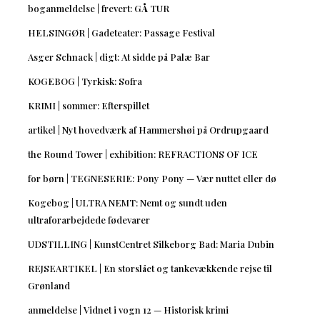
boganmeldelse | frevert: GÅ TUR
HELSINGØR | Gadeteater: Passage Festival
Asger Schnack | digt: At sidde på Palæ Bar
KOGEBOG | Tyrkisk: Sofra
KRIMI | sommer: Efterspillet
artikel | Nyt hovedværk af Hammershøi på Ordrupgaard
the Round Tower | exhibition: REFRACTIONS OF ICE
for børn | TEGNESERIE: Pony Pony — Vær nuttet eller dø
Kogebog | ULTRA NEMT: Nemt og sundt uden
ultraforarbejdede fødevarer
UDSTILLING | KunstCentret Silkeborg Bad: Maria Dubin
REJSEARTIKEL | En storslået og tankevækkende rejse til
Grønland
anmeldelse | Vidnet i vogn 12 — Historisk krimi