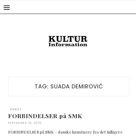
Skip
to
content
TAG:
SUADA DEMIROVIĆ
KUNST
FORBINDELSER på SMK
SEPTEMBER 16, 2022
FORBINDELSER på SMK – danske kunstnere fra det tidligere