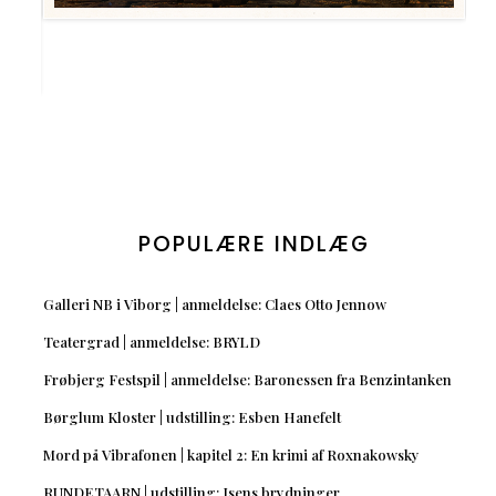
POPULÆRE INDLÆG
Galleri NB i Viborg | anmeldelse: Claes Otto Jennow
Teatergrad | anmeldelse: BRYLD
Frøbjerg Festspil | anmeldelse: Baronessen fra Benzintanken
Børglum Kloster | udstilling: Esben Hanefelt
Mord på Vibrafonen | kapitel 2: En krimi af Roxnakowsky
RUNDETAARN | udstilling: Isens brydninger