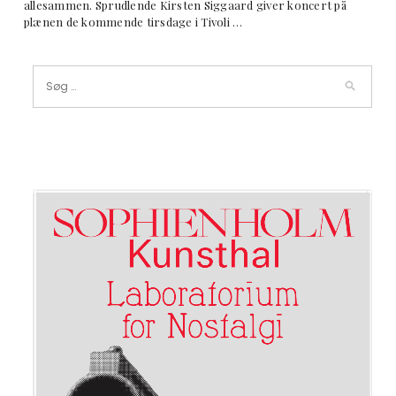
allesammen. Sprudlende Kirsten Siggaard giver koncert på
plænen de kommende tirsdage i Tivoli …