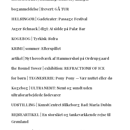
boganmeldelse | frevert: GÅ TUR
HELSINGØR | Gadeteater: Passage Festival
Asger Schnack | digt: At sidde på Palæ Bar
KOGEBOG | Tyrkisk: Sofra
KRIMI | sommer: Efterspillet
artikel | Nyt hovedværk af Hammershøi på Ordrupgaard
the Round Tower | exhibition: REFRACTIONS OF ICE
for børn | TEGNESERIE: Pony Pony — Vær nuttet eller dø
Kogebog | ULTRA NEMT: Nemt og sundt uden
ultraforarbejdede fødevarer
UDSTILLING | KunstCentret Silkeborg Bad: Maria Dubin
REJSEARTIKEL | En storslået og tankevækkende rejse til
Grønland