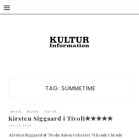
Skip
to
content
TAG:
SUMMETIME
MUSIK
REJSER
TEATER
Kirsten Siggaard i Tivoli✮✮✮✮✮
JULI 16, 2020
Kirsten Siggaard & Tivolis Salon Orkester Vi kender hende