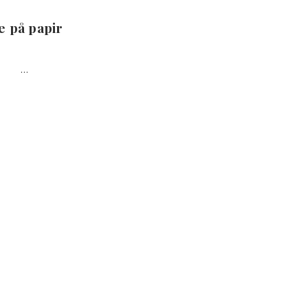
e på papir
pir …