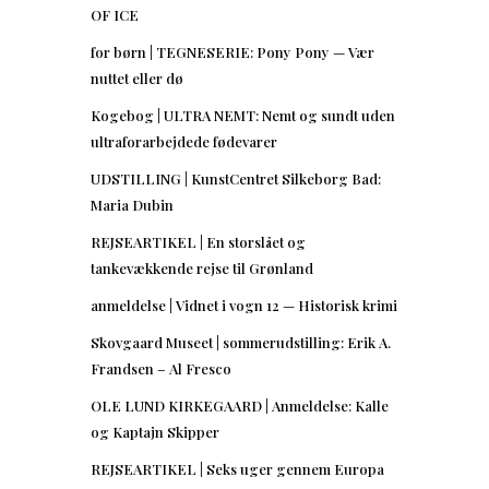
OF ICE
for børn | TEGNESERIE: Pony Pony — Vær
nuttet eller dø
Kogebog | ULTRA NEMT: Nemt og sundt uden
ultraforarbejdede fødevarer
UDSTILLING | KunstCentret Silkeborg Bad:
Maria Dubin
REJSEARTIKEL | En storslået og
tankevækkende rejse til Grønland
anmeldelse | Vidnet i vogn 12 — Historisk krimi
Skovgaard Museet | sommerudstilling: Erik A.
Frandsen – Al Fresco
OLE LUND KIRKEGAARD | Anmeldelse: Kalle
og Kaptajn Skipper
REJSEARTIKEL | Seks uger gennem Europa