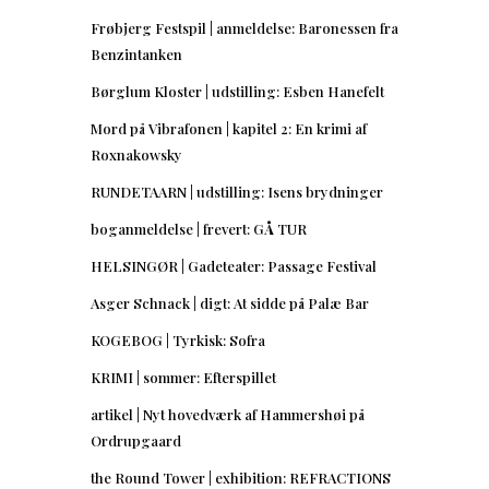
Frøbjerg Festspil | anmeldelse: Baronessen fra
Benzintanken
Børglum Kloster | udstilling: Esben Hanefelt
Mord på Vibrafonen | kapitel 2: En krimi af
Roxnakowsky
RUNDETAARN | udstilling: Isens brydninger
boganmeldelse | frevert: GÅ TUR
HELSINGØR | Gadeteater: Passage Festival
Asger Schnack | digt: At sidde på Palæ Bar
KOGEBOG | Tyrkisk: Sofra
KRIMI | sommer: Efterspillet
artikel | Nyt hovedværk af Hammershøi på
Ordrupgaard
the Round Tower | exhibition: REFRACTIONS