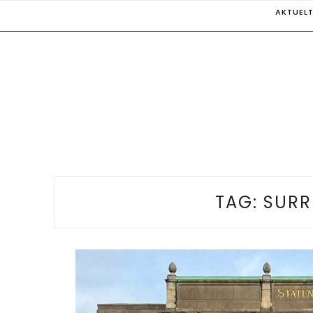
Skip
AKTUEL
to
content
TAG:
SURR