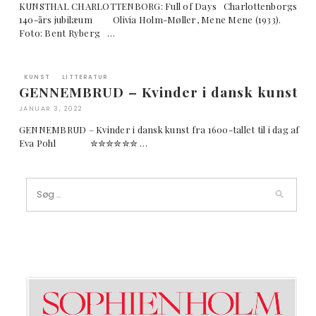
KUNSTHAL CHARLOTTENBORG: Full of Days Charlottenborgs
140-års jubilæum Olivia Holm-Møller, Mene Mene (1933).
Foto: Bent Ryberg …
KUNST
LITTERATUR
GENNEMBRUD – Kvinder i dansk kunst
JANUAR 3, 2022
GENNEMBRUD – Kvinder i dansk kunst fra 1600-tallet til i dag af
Eva Pohl ✮✮✮✮✮✮ …