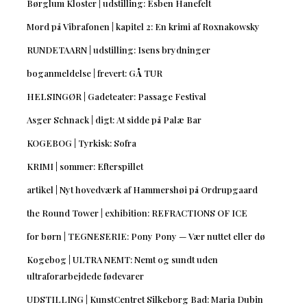
Børglum Kloster | udstilling: Esben Hanefelt
Mord på Vibrafonen | kapitel 2: En krimi af Roxnakowsky
RUNDETAARN | udstilling: Isens brydninger
boganmeldelse | frevert: GÅ TUR
HELSINGØR | Gadeteater: Passage Festival
Asger Schnack | digt: At sidde på Palæ Bar
KOGEBOG | Tyrkisk: Sofra
KRIMI | sommer: Efterspillet
artikel | Nyt hovedværk af Hammershøi på Ordrupgaard
the Round Tower | exhibition: REFRACTIONS OF ICE
for børn | TEGNESERIE: Pony Pony — Vær nuttet eller dø
Kogebog | ULTRA NEMT: Nemt og sundt uden
ultraforarbejdede fødevarer
UDSTILLING | KunstCentret Silkeborg Bad: Maria Dubin