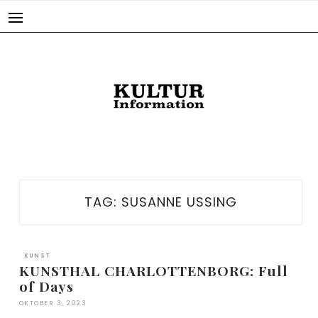
Skip
to
content
TAG:
SUSANNE USSING
KUNST
KUNSTHAL CHARLOTTENBORG: Full
of Days
OKTOBER 3, 2023