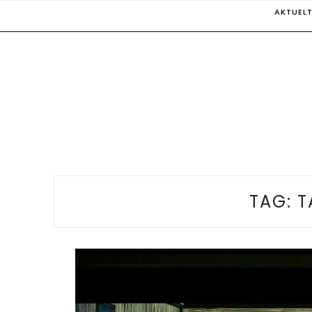
Skip
AKTUEL
to
content
TAG:
T