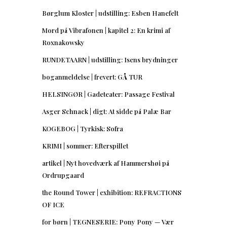
Børglum Kloster | udstilling: Esben Hanefelt
Mord på Vibrafonen | kapitel 2: En krimi af
Roxnakowsky
RUNDETAARN | udstilling: Isens brydninger
boganmeldelse | frevert: GÅ TUR
HELSINGØR | Gadeteater: Passage Festival
Asger Schnack | digt: At sidde på Palæ Bar
KOGEBOG | Tyrkisk: Sofra
KRIMI | sommer: Efterspillet
artikel | Nyt hovedværk af Hammershøi på
Ordrupgaard
the Round Tower | exhibition: REFRACTIONS
OF ICE
for børn | TEGNESERIE: Pony Pony — Vær