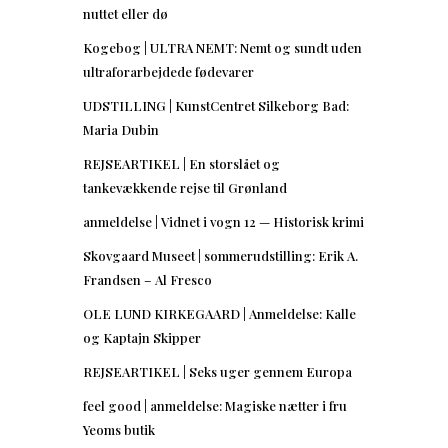
nuttet eller dø
Kogebog | ULTRA NEMT: Nemt og sundt uden
ultraforarbejdede fødevarer
UDSTILLING | KunstCentret Silkeborg Bad:
Maria Dubin
REJSEARTIKEL | En storslået og
tankevækkende rejse til Grønland
anmeldelse | Vidnet i vogn 12 — Historisk krimi
Skovgaard Museet | sommerudstilling: Erik A.
Frandsen – Al Fresco
OLE LUND KIRKEGAARD | Anmeldelse: Kalle
og Kaptajn Skipper
REJSEARTIKEL | Seks uger gennem Europa
feel good | anmeldelse: Magiske nætter i fru
Yeoms butik