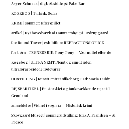
Asger Schnack | digt: At sidde på Palæ Bar
KOGEBOG | Tyrkisk: Sofra
KRIMI | sommer: Efterspillet
artikel | Nyt hovedværk af Hammershøi på Ordrupgaard
the Round Tower | exhibition: REFRACTIONS OF ICE
for børn | TEGNESERIE: Pony Pony — Vær nuttet eller dø
Kogebog | ULTRA NEMT: Nemt og sundt uden
ultraforarbejdede fødevarer
UDSTILLING | KunstCentret Silkeborg Bad: Maria Dubin
REJSEARTIKEL | En storslået og tankevækkende rejse til
Grønland
anmeldelse | Vidnet i vogn 12 — Historisk krimi
Skovgaard Museet | sommerudstilling: Erik A. Frandsen – Al
Fresco