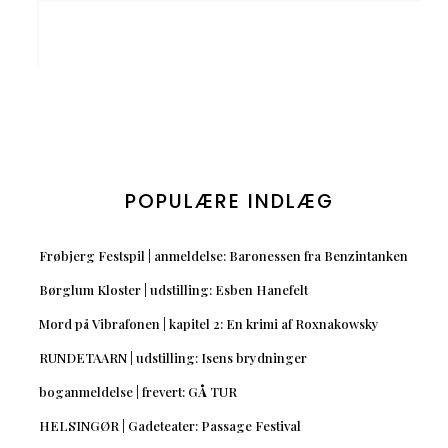
POPULÆRE INDLÆG
Frøbjerg Festspil | anmeldelse: Baronessen fra Benzintanken
Børglum Kloster | udstilling: Esben Hanefelt
Mord på Vibrafonen | kapitel 2: En krimi af Roxnakowsky
RUNDETAARN | udstilling: Isens brydninger
boganmeldelse | frevert: GÅ TUR
HELSINGØR | Gadeteater: Passage Festival