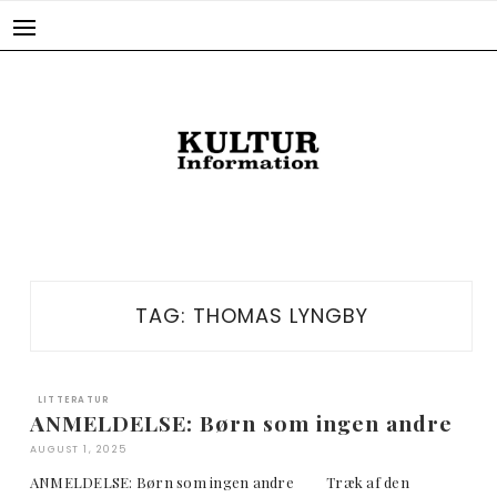
Skip
to
content
TAG:
THOMAS LYNGBY
LITTERATUR
ANMELDELSE: Børn som ingen andre
AUGUST 1, 2025
ANMELDELSE: Børn som ingen andre Træk af den