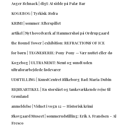
Asger Schnack | digt: At sidde på Palæ Bar
KOGEBOG | Tyrkisk: Sofra
KRIMI | sommer: Efterspillet
artikel | Nyt hovedværk af Hammershøi på Ordrupgaard
the Round Tower | exhibition: REFRACTIONS OF ICE
for børn | TEGNESERIE: Pony Pony — Vær nuttet eller dø
Kogebog | ULTRA NEMT: Nemt og sundt uden
ultraforarbejdede fødevarer
UDSTILLING | KunstCentret Silkeborg Bad: Maria Dubin
REJSEARTIKEL | En storslået og tankevækkende rejse til
Grønland
anmeldelse | Vidnet i vogn 12 — Historisk krimi
Skovgaard Museet | sommerudstilling: Erik A. Frandsen – Al
Fresco