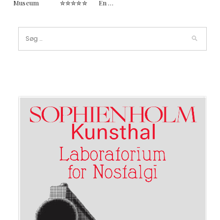
Museum ✮✮✮✮✮ En …