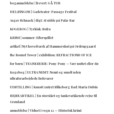
boganmeldelse | frevert: GÅ TUR
HELSINGØR | Gadeteater: Passage Festival
Asger Schnack | digt: At sidde på Palæ Bar
KOGEBOG | Tyrkisk: Sofra
KRIMI | sommer: Efterspillet
artikel | Nyt hovedværk af Hammershøi på Ordrupgaard
the Round Tower | exhibition: REFRACTIONS OF ICE
for børn | TEGNESERIE: Pony Pony — Vær nuttet eller dø
Kogebog | ULTRA NEMT: Nemt og sundt uden
ultraforarbejdede fødevarer
UDSTILLING | KunstCentret Silkeborg Bad: Maria Dubin
REJSEARTIKEL | En storslået og tankevækkende rejse til
Grønland
anmeldelse | Vidnet i vogn 12 — Historisk krimi