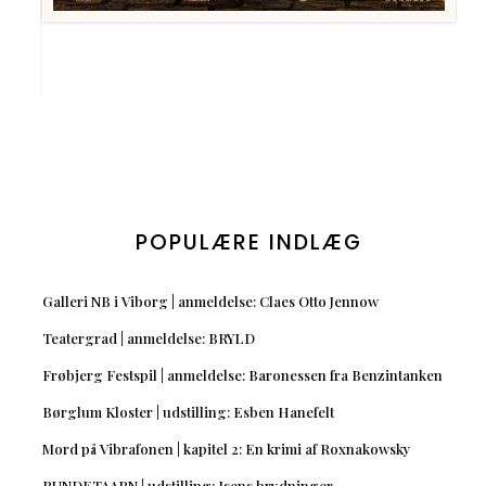
POPULÆRE INDLÆG
Galleri NB i Viborg | anmeldelse: Claes Otto Jennow
Teatergrad | anmeldelse: BRYLD
Frøbjerg Festspil | anmeldelse: Baronessen fra Benzintanken
Børglum Kloster | udstilling: Esben Hanefelt
Mord på Vibrafonen | kapitel 2: En krimi af Roxnakowsky
RUNDETAARN | udstilling: Isens brydninger