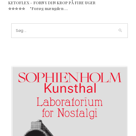
KETOFLEX – FORNY DIN KROP PÅ FIRE UGER
✮✮✮✮✮ "Forøg mængden …