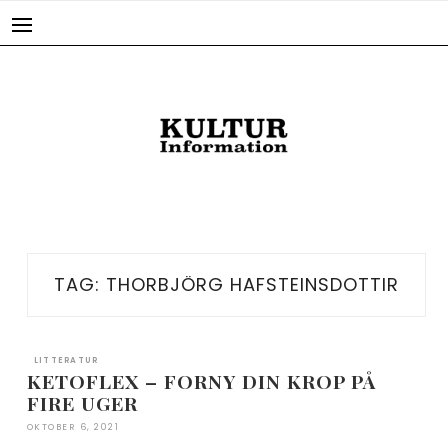
Skip
to
content
TAG:
THORBJÖRG HAFSTEINSDOTTIR
LITTERATUR
KETOFLEX – FORNY DIN KROP PÅ
FIRE UGER
OKTOBER 6, 2021