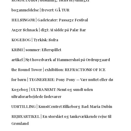
boganmeldelse | frevert: GÅ TUR
HELSINGØR | Gadeteater: Passage Festival
Asger Schnack | digt: At sidde på Palæ Bar
KOGEBOG | Tyrkisk: Sofra
KRIMI | sommer: Efterspillet
artikel | Nyt hovedværk af Hammershøi på Ordrupgaard
the Round Tower | exhibition: REFRACTIONS OF ICE
for børn | TEGNESERIE: Pony Pony — Vær nuttet eller dø
Kogebog | ULTRA NEMT: Nemt og sundt uden
ultraforarbejdede fødevarer
UDSTILLING | KunstCentret Silkeborg Bad: Maria Dubin
REJSEARTIKEL | En storslået og tankevækkende rejse til
Grønland