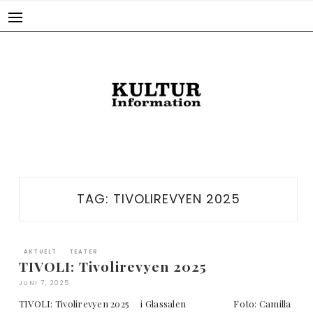
Skip
to
content
TAG:
TIVOLIREVYEN 2025
AKTUELT
TEATER
TIVOLI: Tivolirevyen 2025
JUNI 7, 2025
TIVOLI: Tivolirevyen 2025 i Glassalen Foto: Camilla