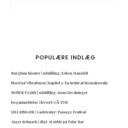
POPULÆRE INDLÆG
Børglum Kloster | udstilling: Esben Hanefelt
Mord på Vibrafonen | kapitel 2: En krimi af Roxnakowsky
RUNDETAARN | udstilling: Isens brydninger
boganmeldelse | frevert: GÅ TUR
HELSINGØR | Gadeteater: Passage Festival
Asger Schnack | digt: At sidde på Palæ Bar