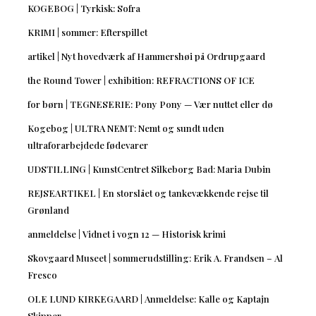
KOGEBOG | Tyrkisk: Sofra
KRIMI | sommer: Efterspillet
artikel | Nyt hovedværk af Hammershøi på Ordrupgaard
the Round Tower | exhibition: REFRACTIONS OF ICE
for børn | TEGNESERIE: Pony Pony — Vær nuttet eller dø
Kogebog | ULTRA NEMT: Nemt og sundt uden
ultraforarbejdede fødevarer
UDSTILLING | KunstCentret Silkeborg Bad: Maria Dubin
REJSEARTIKEL | En storslået og tankevækkende rejse til
Grønland
anmeldelse | Vidnet i vogn 12 — Historisk krimi
Skovgaard Museet | sommerudstilling: Erik A. Frandsen – Al
Fresco
OLE LUND KIRKEGAARD | Anmeldelse: Kalle og Kaptajn
Skipper