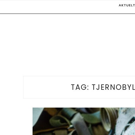
Skip
AKTUEL
to
content
TAG:
TJERNOBYL