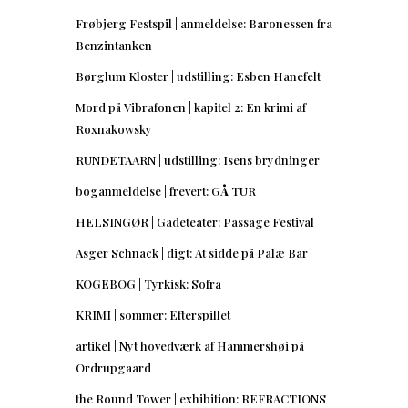
Frøbjerg Festspil | anmeldelse: Baronessen fra
Benzintanken
Børglum Kloster | udstilling: Esben Hanefelt
Mord på Vibrafonen | kapitel 2: En krimi af
Roxnakowsky
RUNDETAARN | udstilling: Isens brydninger
boganmeldelse | frevert: GÅ TUR
HELSINGØR | Gadeteater: Passage Festival
Asger Schnack | digt: At sidde på Palæ Bar
KOGEBOG | Tyrkisk: Sofra
KRIMI | sommer: Efterspillet
artikel | Nyt hovedværk af Hammershøi på
Ordrupgaard
the Round Tower | exhibition: REFRACTIONS