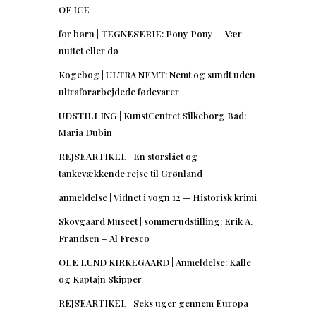
OF ICE
for børn | TEGNESERIE: Pony Pony — Vær
nuttet eller dø
Kogebog | ULTRA NEMT: Nemt og sundt uden
ultraforarbejdede fødevarer
UDSTILLING | KunstCentret Silkeborg Bad:
Maria Dubin
REJSEARTIKEL | En storslået og
tankevækkende rejse til Grønland
anmeldelse | Vidnet i vogn 12 — Historisk krimi
Skovgaard Museet | sommerudstilling: Erik A.
Frandsen – Al Fresco
OLE LUND KIRKEGAARD | Anmeldelse: Kalle
og Kaptajn Skipper
REJSEARTIKEL | Seks uger gennem Europa