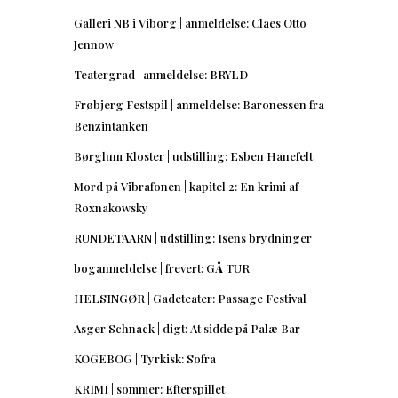
Galleri NB i Viborg | anmeldelse: Claes Otto
Jennow
Teatergrad | anmeldelse: BRYLD
Frøbjerg Festspil | anmeldelse: Baronessen fra
Benzintanken
Børglum Kloster | udstilling: Esben Hanefelt
Mord på Vibrafonen | kapitel 2: En krimi af
Roxnakowsky
RUNDETAARN | udstilling: Isens brydninger
boganmeldelse | frevert: GÅ TUR
HELSINGØR | Gadeteater: Passage Festival
Asger Schnack | digt: At sidde på Palæ Bar
KOGEBOG | Tyrkisk: Sofra
KRIMI | sommer: Efterspillet