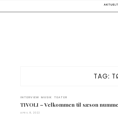
Skip
AKTUEL
to
content
TAG:
T
INTERVIEW
MUSIK
TEATER
TIVOLI – Velkommen til sæson numme
APRIL 8, 2022