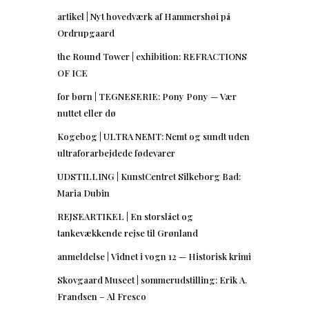
artikel | Nyt hovedværk af Hammershøi på
Ordrupgaard
the Round Tower | exhibition: REFRACTIONS
OF ICE
for børn | TEGNESERIE: Pony Pony — Vær
nuttet eller dø
Kogebog | ULTRA NEMT: Nemt og sundt uden
ultraforarbejdede fødevarer
UDSTILLING | KunstCentret Silkeborg Bad:
Maria Dubin
REJSEARTIKEL | En storslået og
tankevækkende rejse til Grønland
anmeldelse | Vidnet i vogn 12 — Historisk krimi
Skovgaard Museet | sommerudstilling: Erik A.
Frandsen – Al Fresco