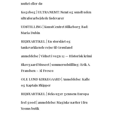
nuttet eller dø
Kogebog | ULTRA NEMT: Nemt og sundt uden
ultraforarbejdede fødevarer
UDSTILLING | KunstCentret Silkeborg Bad:
Maria Dubin
REJSEARTIKEL | En storslået og
tankevækkende rejse til Grønland
anmeldelse | Vidnet i vogn 12 — Historisk krimi
Skovgaard Museet | sommerudstilling: Erik A.
Frandsen – Al Fresco
OLE LUND KIRKEGAARD | Anmeldelse: Kalle
og Kaptajn Skipper
REJSEARTIKEL | Seks uger gennem Europa
feel good | anmeldelse: Magiske nætter i fru
Yeoms butik