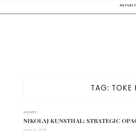
Skip
AKTUEL
to
content
TAG:
TOKE 
KUNST
NIKOLAJ KUNSTHAL: STRATEGIC OPAC
APRIL 6, 2023