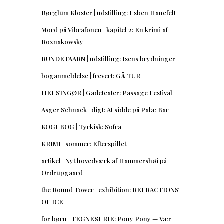
Børglum Kloster | udstilling: Esben Hanefelt
Mord på Vibrafonen | kapitel 2: En krimi af
Roxnakowsky
RUNDETAARN | udstilling: Isens brydninger
boganmeldelse | frevert: GÅ TUR
HELSINGØR | Gadeteater: Passage Festival
Asger Schnack | digt: At sidde på Palæ Bar
KOGEBOG | Tyrkisk: Sofra
KRIMI | sommer: Efterspillet
artikel | Nyt hovedværk af Hammershøi på
Ordrupgaard
the Round Tower | exhibition: REFRACTIONS
OF ICE
for børn | TEGNESERIE: Pony Pony — Vær