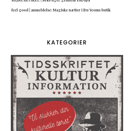
feel good | anmeldelse: Magiske nætter i fru Yeoms butik
KATEGORIER