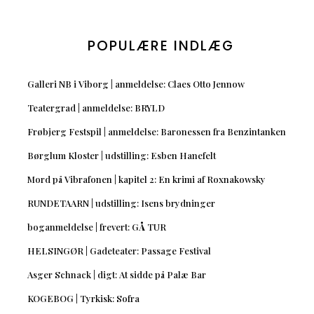
POPULÆRE INDLÆG
Galleri NB i Viborg | anmeldelse: Claes Otto Jennow
Teatergrad | anmeldelse: BRYLD
Frøbjerg Festspil | anmeldelse: Baronessen fra Benzintanken
Børglum Kloster | udstilling: Esben Hanefelt
Mord på Vibrafonen | kapitel 2: En krimi af Roxnakowsky
RUNDETAARN | udstilling: Isens brydninger
boganmeldelse | frevert: GÅ TUR
HELSINGØR | Gadeteater: Passage Festival
Asger Schnack | digt: At sidde på Palæ Bar
KOGEBOG | Tyrkisk: Sofra