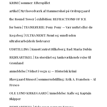
KRIMI | sommer: Efterspillet
artikel | Nyt hovedværk af Hammershøi på Ordrupgaard
the Round Tower | exhibition: REFRACTIONS OF ICE
for børn | TEGNESERIE: Pony Pony — Vær nuttet eller dø
Kogebog | ULTRA NEMT: Nemt og sundt uden
ultraforarbejdede fødevarer
UDSTILLING | KunstCentret Silkeborg Bad: Maria Dubin
REJSEARTIKEL | En storslået og tankevækkende rejse til
Grønland
anmeldelse | Vidnet i vogn 12 — Historisk krimi
Skovgaard Museet | sommerudstilling: Erik A. Frandsen – Al
Fresco
OLE LUND KIRKEGAARD | Anmeldelse: Kalle og Kaptajn
Skipper
REJSEARTIKEL | Seks uger gennem Europa