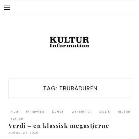
Skip
to
content
TAG:
TRUBADUREN
FILM
INTERVIEW
KUNST
LITTERATUR
MUSIK
REJSER
TEATER
Verdi – en klassisk megastjerne
AUGUST 23, 2020