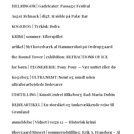
HELSINGØR | Gadeteater: Passage Festival
Asger Schnack | digt: At sidde på Palæ Bar
KOGEBOG | Tyrkisk: Sofra
KRIMI | sommer: Efterspillet
artikel | Nyt hovedværk af Hammershøi på Ordrupgaard
the Round Tower | exhibition: REFRACTIONS OF ICE
for børn | TEGNESERIE: Pony Pony — Vær nuttet eller dø
Kogebog | ULTRA NEMT: Nemt og sundt uden
ultraforarbejdede fødevarer
UDSTILLING | KunstCentret Silkeborg Bad: Maria Dubin
REJSEARTIKEL | En storslået og tankevækkende rejse til
Grønland
anmeldelse | Vidnet i vogn 12 — Historisk krimi
Skovgaard Museet | sommerudstilling: Erik A. Frandsen – Al