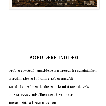
POPULÆRE INDLÆG
Frøbjerg Festspil | anmeldelse: Baronessen fra Benzintanken
Børglum Kloster | udstilling: Esben Hanefelt
Mord på Vibrafonen | kapitel 2: En krimi af Roxnakowsky
RUNDETAARN | udstilling: Isens brydninger
boganmeldelse | frevert: GÅ TUR