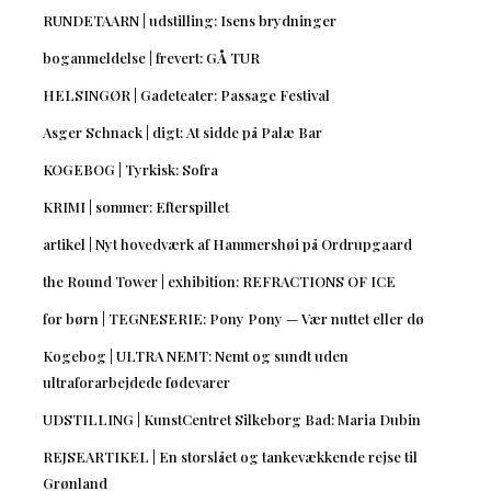
RUNDETAARN | udstilling: Isens brydninger
boganmeldelse | frevert: GÅ TUR
HELSINGØR | Gadeteater: Passage Festival
Asger Schnack | digt: At sidde på Palæ Bar
KOGEBOG | Tyrkisk: Sofra
KRIMI | sommer: Efterspillet
artikel | Nyt hovedværk af Hammershøi på Ordrupgaard
the Round Tower | exhibition: REFRACTIONS OF ICE
for børn | TEGNESERIE: Pony Pony — Vær nuttet eller dø
Kogebog | ULTRA NEMT: Nemt og sundt uden
ultraforarbejdede fødevarer
UDSTILLING | KunstCentret Silkeborg Bad: Maria Dubin
REJSEARTIKEL | En storslået og tankevækkende rejse til
Grønland