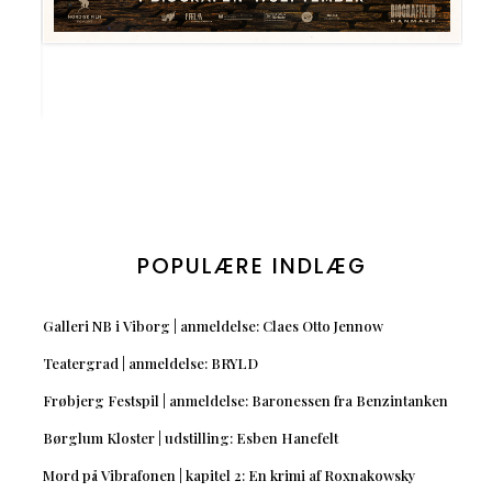
POPULÆRE INDLÆG
Galleri NB i Viborg | anmeldelse: Claes Otto Jennow
Teatergrad | anmeldelse: BRYLD
Frøbjerg Festspil | anmeldelse: Baronessen fra Benzintanken
Børglum Kloster | udstilling: Esben Hanefelt
Mord på Vibrafonen | kapitel 2: En krimi af Roxnakowsky