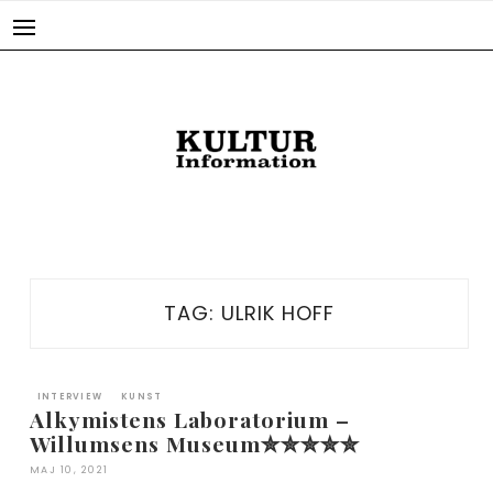
Skip
to
content
TAG:
ULRIK HOFF
INTERVIEW
KUNST
Alkymistens Laboratorium –
Willumsens Museum✮✮✮✮✮
MAJ 10, 2021