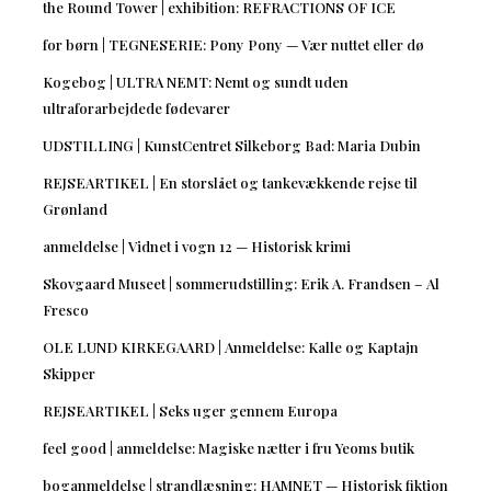
the Round Tower | exhibition: REFRACTIONS OF ICE
for børn | TEGNESERIE: Pony Pony — Vær nuttet eller dø
Kogebog | ULTRA NEMT: Nemt og sundt uden
ultraforarbejdede fødevarer
UDSTILLING | KunstCentret Silkeborg Bad: Maria Dubin
REJSEARTIKEL | En storslået og tankevækkende rejse til
Grønland
anmeldelse | Vidnet i vogn 12 — Historisk krimi
Skovgaard Museet | sommerudstilling: Erik A. Frandsen – Al
Fresco
OLE LUND KIRKEGAARD | Anmeldelse: Kalle og Kaptajn
Skipper
REJSEARTIKEL | Seks uger gennem Europa
feel good | anmeldelse: Magiske nætter i fru Yeoms butik
boganmeldelse | strandlæsning: HAMNET — Historisk fiktion