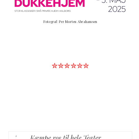
Fotograf: Per Morten Abrahamsen
✮✮✮✮✮✮
' …… Kæmpe ros til hele Teater