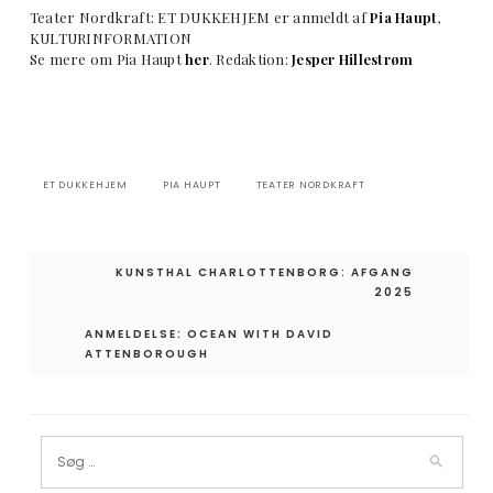
Teater Nordkraft: ET DUKKEHJEM er anmeldt af
Pia Haupt
,
KULTURINFORMATION
Se mere om Pia Haupt
her
. Redaktion:
Jesper Hillestrøm
ET DUKKEHJEM
PIA HAUPT
TEATER NORDKRAFT
Indlægsnavigation
KUNSTHAL CHARLOTTENBORG: AFGANG
2025
ANMELDELSE: OCEAN WITH DAVID
ATTENBOROUGH