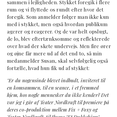
sammen i lejligheden. Stykket foregik i flere
rum og vi flyttede os rundt efter hvor det
foregik. Som anmelder følger man ikke kun
med i stykket, men også hvordan publikum
agerer og reagerer. Og de var helt opslugt,
de lo, blev eftertænksomme og reflekterede
over hvad der skete undervejs. Men fire ører
og øjne får mere ud af det end to, så min
medanmelder Susan, skal selvfølgelig også
fortælle, hvad hun fik ud af stykket:
"Er du nogensinde blevet indbudt, inviteret til
en komsammen, til en seance, i et fremmed
hjem, hos nogle mennesker du ikke kender? Det
var jeg i går af Teater Nordkraft til premiere på
deres co-produktion mellem Fix + Foxy og
Teater Nordkraft, til Ibsens "Et Dukkehjem".