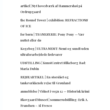
artikel | Nyt hovedværk af Hammershøi på
Ordrupgaard
the Round Tower | exhibition: REFRACTIONS
OF ICE
for børn | TEGNESERIE: Pony Pony — Vær
nuttet eller dø
Kogebog | ULTRA NEMT: Nemt og sundt uden
ultraforarbejdede fødevarer
UDSTILLING | KunstCentret Silkeborg Bad:
Maria Dubin
REJSEARTIKEL | En storslået og
tankevækkende rejse til Grønland
anmeldelse | Vidnet i vogn 12 — Historisk krimi
Skovgaard Museet | sommerudstilling: Erik A.
Frandsen – Al Fresco