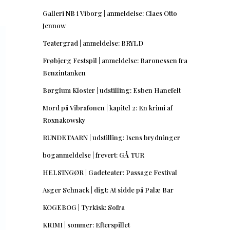
Galleri NB i Viborg | anmeldelse: Claes Otto
Jennow
Teatergrad | anmeldelse: BRYLD
Frøbjerg Festspil | anmeldelse: Baronessen fra
Benzintanken
Børglum Kloster | udstilling: Esben Hanefelt
Mord på Vibrafonen | kapitel 2: En krimi af
Roxnakowsky
RUNDETAARN | udstilling: Isens brydninger
boganmeldelse | frevert: GÅ TUR
HELSINGØR | Gadeteater: Passage Festival
Asger Schnack | digt: At sidde på Palæ Bar
KOGEBOG | Tyrkisk: Sofra
KRIMI | sommer: Efterspillet