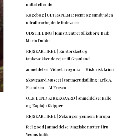
nuttet eller dø
Kogebog | ULTRA NEMT: Nemt og sundt uden
ultraforarbejdede fødevarer
UDSTILLING | KunstCentret Silkeborg Bad:
Maria Dubin
REJSEARTIKEL | En storslået og
tankevækkende rejse til Grønland
anmeldelse | Vidnet i vogn 12 — Historisk krimi
Skovgaard Museet | sommerudstilling: Erik A.
Frandsen – Al Fresco
OLE LUND KIRKEGAARD | Anmeldelse: Kalle
og Kaptajn Skipper
REJSEARTIKEL | Seks uger gennem Europa
feel good | anmeldelse: Magiske nætter i fru
Yeoms butik