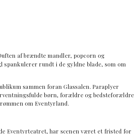
r. Duften af brændte mandler, popcorn og
l spankulerer rundt i de gyldne blade, som om
publikum sammen foran Glassalen. Paraplyer
orventningsfulde børn, forældre og bedsteforældr
drømmen om Eventyrland.
e Eventyrteatret, har scenen været et fristed for