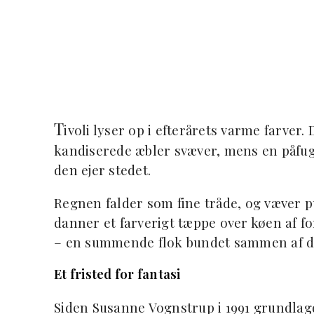
T
ivoli lyser op i efterårets varme farve
kandiserede æbler svæver, mens en påfug
den ejer stedet.
Regnen falder som fine tråde, og væver 
danner et farverigt tæppe over køen af f
– en summende flok bundet sammen af 
Et fristed for fantasi
Siden Susanne Vognstrup i 1991 grundlagd