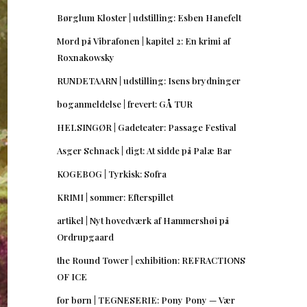
Børglum Kloster | udstilling: Esben Hanefelt
Mord på Vibrafonen | kapitel 2: En krimi af
Roxnakowsky
RUNDETAARN | udstilling: Isens brydninger
boganmeldelse | frevert: GÅ TUR
HELSINGØR | Gadeteater: Passage Festival
Asger Schnack | digt: At sidde på Palæ Bar
KOGEBOG | Tyrkisk: Sofra
KRIMI | sommer: Efterspillet
artikel | Nyt hovedværk af Hammershøi på
Ordrupgaard
the Round Tower | exhibition: REFRACTIONS
OF ICE
for børn | TEGNESERIE: Pony Pony — Vær