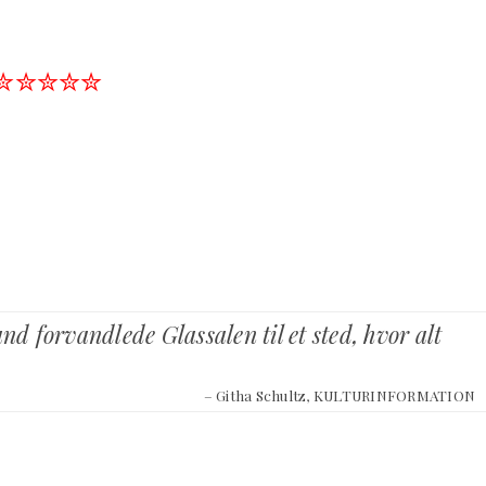
✮✮✮✮✮
nd forvandlede Glassalen til et sted, hvor alt
– Githa Schultz, KULTURINFORMATION