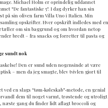
smage. Michael Holm er oprindelig uddannet
et “De fantastiske 5". I dag dyrker han sin
t på sin oliven farm Villa Uno i Italien. Min
samling opskrifter. Hver opskrift indledes med e
fortæller om sin baggrund og om hvordan netop
nder bredt – fra snacks og forretter til pasta og
ige sundt nok
rraskelse! Den er sund uden nogensinde at være
ptisk – men da jeg smagte, blev tvivlen gjort til
t ved en slags “tøm‑køleskab”‑metode, en genial
rvandl dem til noget varmt, trøstende og utroligt
næste gang du finder lidt aflagt broccoli og