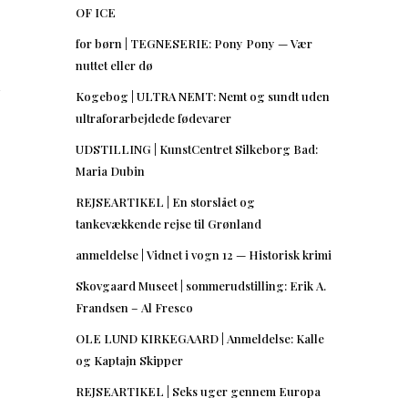
OF ICE
for børn | TEGNESERIE: Pony Pony — Vær
nuttet eller dø
n
Kogebog | ULTRA NEMT: Nemt og sundt uden
ultraforarbejdede fødevarer
UDSTILLING | KunstCentret Silkeborg Bad:
Maria Dubin
REJSEARTIKEL | En storslået og
tankevækkende rejse til Grønland
anmeldelse | Vidnet i vogn 12 — Historisk krimi
Skovgaard Museet | sommerudstilling: Erik A.
Frandsen – Al Fresco
OLE LUND KIRKEGAARD | Anmeldelse: Kalle
og Kaptajn Skipper
REJSEARTIKEL | Seks uger gennem Europa