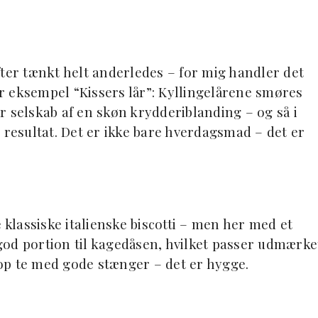
fter tænkt helt anderledes – for mig handler det
for eksempel “Kissers lår”: Kyllingelårene smøres
r selskab af en skøn krydderiblanding – og så i
 resultat. Det er ikke bare hverdagsmad – det er
 klassiske italienske biscotti – men her med et
r god portion til kagedåsen, hvilket passer udmærke
 kop te med gode stænger – det er hygge.