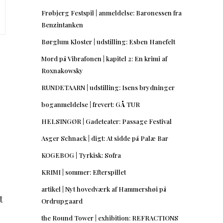
Frøbjerg Festspil | anmeldelse: Baronessen fra
Benzintanken
Børglum Kloster | udstilling: Esben Hanefelt
Mord på Vibrafonen | kapitel 2: En krimi af
Roxnakowsky
RUNDETAARN | udstilling: Isens brydninger
boganmeldelse | frevert: GÅ TUR
HELSINGØR | Gadeteater: Passage Festival
Asger Schnack | digt: At sidde på Palæ Bar
KOGEBOG | Tyrkisk: Sofra
KRIMI | sommer: Efterspillet
artikel | Nyt hovedværk af Hammershøi på
t
Ordrupgaard
the Round Tower | exhibition: REFRACTIONS