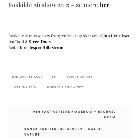
Roskilde Airshow 2025 – se mere
her
Roskilde Airshow 2025 fotograferet og skrevet af
Jon Henriksen
fra
DanishStreetDocs
Redaktion:
Jesper Hillestrøm
DANISHSTREETDOCS
FLY
FOTOREPORTAGE
JON HENRIKSEN
ROSKILDE AIRSHOW 2025
Indlægsnavigation
MIN FANTASTISKE KOGEBOG – MICHAEL
HOLM
DANSK ARKITEKTUR CENTER – AGE OF
NATURE