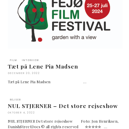
FILM
INTERVIEW
Tæt på Lene Pia Madsen
DECEMBER 20, 2022
Tæt på Lene Pia Madsen …
REJSER
NUL STJERNER – Det store rejseshow
OKTOBER 4, 2022
NUL STJERNER Det store rejseshow Foto: Jon Henriksen,
DanishStreetDocs © all rights reserved ✮✮✮✮✮ …