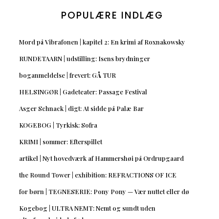
POPULÆRE INDLÆG
Mord på Vibrafonen | kapitel 2: En krimi af Roxnakowsky
RUNDETAARN | udstilling: Isens brydninger
boganmeldelse | frevert: GÅ TUR
HELSINGØR | Gadeteater: Passage Festival
Asger Schnack | digt: At sidde på Palæ Bar
KOGEBOG | Tyrkisk: Sofra
KRIMI | sommer: Efterspillet
artikel | Nyt hovedværk af Hammershøi på Ordrupgaard
the Round Tower | exhibition: REFRACTIONS OF ICE
for børn | TEGNESERIE: Pony Pony — Vær nuttet eller dø
Kogebog | ULTRA NEMT: Nemt og sundt uden