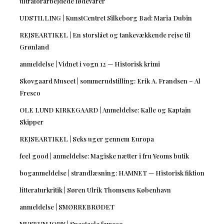
ultraforarbejdede fødevarer
UDSTILLING | KunstCentret Silkeborg Bad: Maria Dubin
REJSEARTIKEL | En storslået og tankevækkende rejse til
Grønland
anmeldelse | Vidnet i vogn 12 — Historisk krimi
Skovgaard Museet | sommerudstilling: Erik A. Frandsen – Al
Fresco
OLE LUND KIRKEGAARD | Anmeldelse: Kalle og Kaptajn
Skipper
REJSEARTIKEL | Seks uger gennem Europa
feel good | anmeldelse: Magiske nætter i fru Yeoms butik
boganmeldelse | strandlæsning: HAMNET — Historisk fiktion
litteraturkritik | Søren Ulrik Thomsens København
anmeldelse | SMØRREBRØDET
MUSEUM JORN | Spectacle famoso