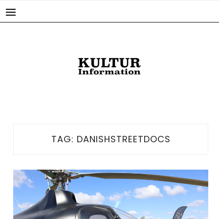
Skip
to
content
TAG:
DANISHSTREETDOCS