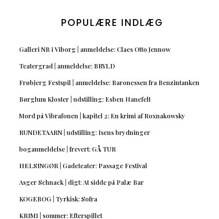
POPULÆRE INDLÆG
Galleri NB i Viborg | anmeldelse: Claes Otto Jennow
Teatergrad | anmeldelse: BRYLD
Frøbjerg Festspil | anmeldelse: Baronessen fra Benzintanken
Børglum Kloster | udstilling: Esben Hanefelt
Mord på Vibrafonen | kapitel 2: En krimi af Roxnakowsky
RUNDETAARN | udstilling: Isens brydninger
boganmeldelse | frevert: GÅ TUR
HELSINGØR | Gadeteater: Passage Festival
Asger Schnack | digt: At sidde på Palæ Bar
KOGEBOG | Tyrkisk: Sofra
KRIMI | sommer: Efterspillet