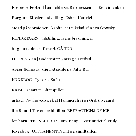
Frøbjerg Festspil | anmeldelse: Baronessen fra Benzintanken
Børglum Kloster | udstilling: Esben Hanefelt
Mord på Vibrafonen | kapitel 2: En krimi af Roxnakowsky
RUNDETAARN | udstilling: Isens brydninger
boganmeldelse | frevert: GÅ TUR
HELSINGØR | Gadeteater: Passage Festival
Asger Schnack | digt: At sidde på Palæ Bar
KOGEBOG | Tyrkisk: Sofra
KRIMI | sommer: Efterspillet
artikel | Nyt hovedværk af Hammershøi på Ordrupgaard
the Round Tower | exhibition: REFRACTIONS OF ICE
for børn | TEGNESERIE: Pony Pony — Vær nuttet eller dø
Kogebog | ULTRA NEMT: Nemt og sundt uden