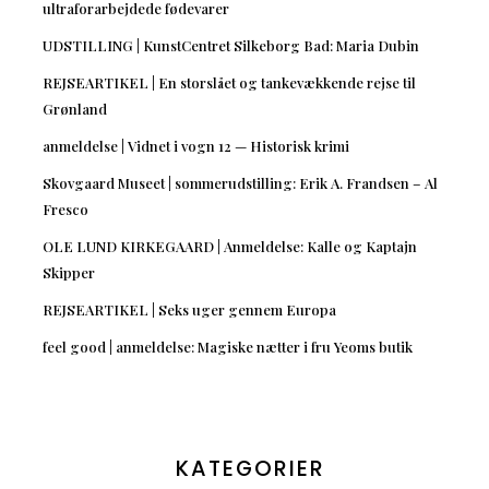
ultraforarbejdede fødevarer
UDSTILLING | KunstCentret Silkeborg Bad: Maria Dubin
REJSEARTIKEL | En storslået og tankevækkende rejse til
Grønland
anmeldelse | Vidnet i vogn 12 — Historisk krimi
Skovgaard Museet | sommerudstilling: Erik A. Frandsen – Al
Fresco
OLE LUND KIRKEGAARD | Anmeldelse: Kalle og Kaptajn
Skipper
REJSEARTIKEL | Seks uger gennem Europa
feel good | anmeldelse: Magiske nætter i fru Yeoms butik
KATEGORIER