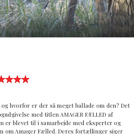
✮✮✮✮
d og hvorfor er der så meget ballade om den? Det
 bogudgivelse med titlen AMAGER FÆLLED af
en er blevet til i samarbejde med eksperter og
en om Amager Fælled. Deres fortællinger siger