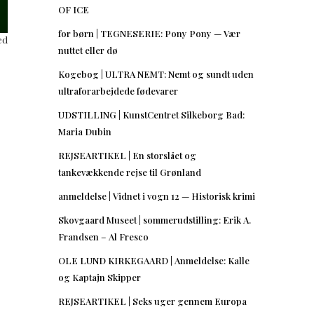
OF ICE
for børn | TEGNESERIE: Pony Pony — Vær
ed
nuttet eller dø
Kogebog | ULTRA NEMT: Nemt og sundt uden
ultraforarbejdede fødevarer
UDSTILLING | KunstCentret Silkeborg Bad:
Maria Dubin
REJSEARTIKEL | En storslået og
tankevækkende rejse til Grønland
anmeldelse | Vidnet i vogn 12 — Historisk krimi
Skovgaard Museet | sommerudstilling: Erik A.
Frandsen – Al Fresco
OLE LUND KIRKEGAARD | Anmeldelse: Kalle
og Kaptajn Skipper
REJSEARTIKEL | Seks uger gennem Europa