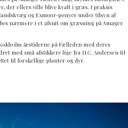
 der ellers ville blive kvalt i græs. I praksis
jlandskvæg og Exmoor-ponyer under tilsyn af
bes nærmere i et afsnit om græsning på Amager
d Kokholm årstiderne på Fælleden med deres
dret med små afstikkere lige fra H.C. Andersen til
t til forskellige planter og dyr.