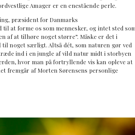
ordvestlige Amager er en enestående perle.
rding, præsident for Danmarks
 til at forme os som mennesker, og intet sted so
 af at tilhøre noget større”. Måske er det i
til noget særligt. Altså dét, som naturen gør ved
æde ind i en jungle af vild natur midt i storbyen
verden, hvor man på fortryllende vis kan opleve at
det fremgår af Morten Sørensens personlige