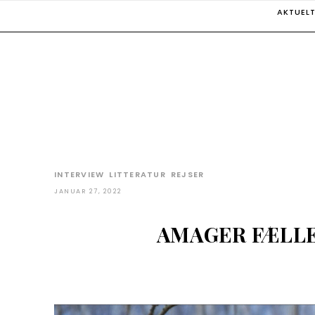
Skip
AKTUEL
to
content
INTERVIEW
LITTERATUR
REJSER
JANUAR 27, 2022
AMAGER FÆLLED