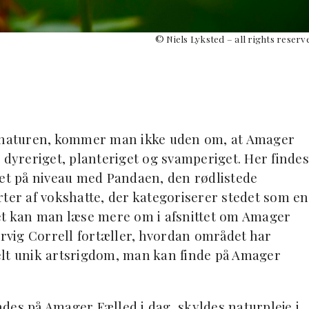
© Niels Lyksted – all rights reserv
f naturen, kommer man ikke uden om, at Amager
 dyreriget, planteriget og svamperiget. Her findes
tet på niveau med Pandaen, den rødlistede
er af vokshatte, der kategoriserer stedet som en
Det kan man læse mere om i afsnittet om Amager
ervig Correll fortæller, hvordan området har
elt unik artsrigdom, man kan finde på Amager
indes på Amager Fælled i dag, skyldes naturpleje i