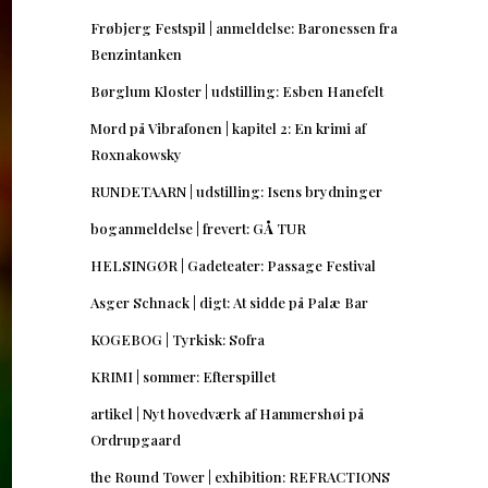
Frøbjerg Festspil | anmeldelse: Baronessen fra
Benzintanken
Børglum Kloster | udstilling: Esben Hanefelt
Mord på Vibrafonen | kapitel 2: En krimi af
Roxnakowsky
RUNDETAARN | udstilling: Isens brydninger
boganmeldelse | frevert: GÅ TUR
HELSINGØR | Gadeteater: Passage Festival
Asger Schnack | digt: At sidde på Palæ Bar
KOGEBOG | Tyrkisk: Sofra
KRIMI | sommer: Efterspillet
artikel | Nyt hovedværk af Hammershøi på
Ordrupgaard
the Round Tower | exhibition: REFRACTIONS