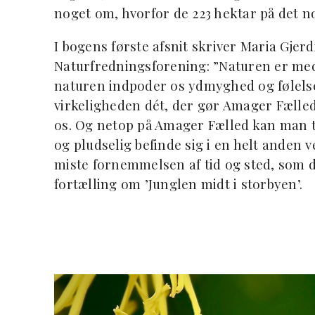
noget om, hvorfor de 223 hektar på det n
I bogens første afsnit skriver Maria Gje
Naturfredningsforening: ”Naturen er med
naturen indpoder os ydmyghed og følelsen
virkeligheden dét, der gør Amager Fælled 
os. Og netop på Amager Fælled kan man tr
og pludselig befinde sig i en helt anden 
miste fornemmelsen af tid og sted, som 
fortælling om ’Junglen midt i storbyen’.