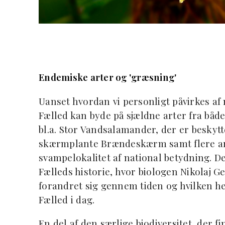
Endemiske arter og 'græsning'
Uanset hvordan vi personligt påvirkes a
Fælled kan byde på sjældne arter fra både
bl.a. Stor Vandsalamander, der er beskyt
skærmplante Brændeskærm samt flere art
svampelokalitet af national betydning. 
Fælleds historie, hvor biologen Nikolaj G
forandret sig gennem tiden og hvilken h
Fælled i dag.
En del af den særlige biodiversitet, der f