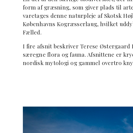
form af græsning, som giver plads til arter,
varetages denne naturpleje af Skotsk Hø
Københavns Kogræsserlaug, hvilket uddy
Fælled.
I fire afsnit beskriver Terese Østergaar
særegne flora og fauna. Afsnittene er kry
nordisk mytologi og gammel overtro knytte