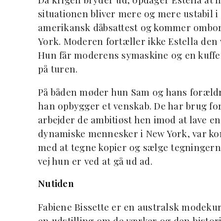
situationen bliver mere og mere ustabil i 
amerikansk dåbsattest og kommer ombord p
York. Moderen fortæller ikke Estella den v
Hun får moderens symaskine og en kuffe
på turen.
På båden møder hun Sam og hans forældre.
han opbygger et venskab. De har brug f
arbejder de ambitiøst hen imod at lave en
dynamiske mennesker i New York, var konk
med at tegne kopier og sælge tegningerne 
vej hun er ved at gå ud ad.
Nutiden
Fabiene Bissette er en australsk modekurat
en udstilling om de værker og den histo