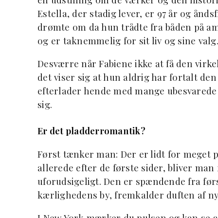
Estella, der stadig lever, er 97 år og ånds
drømte om da hun trådte fra båden på am
og er taknemmelig for sit liv og sine valg
Desværre når Fabiene ikke at få den virke
det viser sig at hun aldrig har fortalt de
efterlader hende med mange ubesvarede 
sig.
Er det pladderromantik?
Først tænker man: Der er lidt for mege
allerede efter de første sider, bliver man 
uforudsigeligt. Den er spændende fra først 
kærlighedens by, fremkalder duften af ny
I New York mærker du pulsen og kan se a