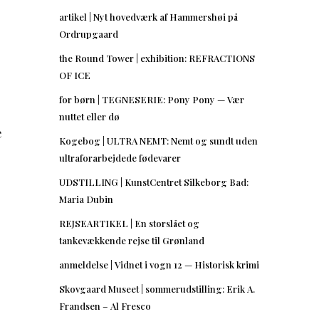
artikel | Nyt hovedværk af Hammershøi på
Ordrupgaard
the Round Tower | exhibition: REFRACTIONS
OF ICE
for børn | TEGNESERIE: Pony Pony — Vær
nuttet eller dø
e
Kogebog | ULTRA NEMT: Nemt og sundt uden
ultraforarbejdede fødevarer
UDSTILLING | KunstCentret Silkeborg Bad:
Maria Dubin
REJSEARTIKEL | En storslået og
tankevækkende rejse til Grønland
anmeldelse | Vidnet i vogn 12 — Historisk krimi
Skovgaard Museet | sommerudstilling: Erik A.
Frandsen – Al Fresco