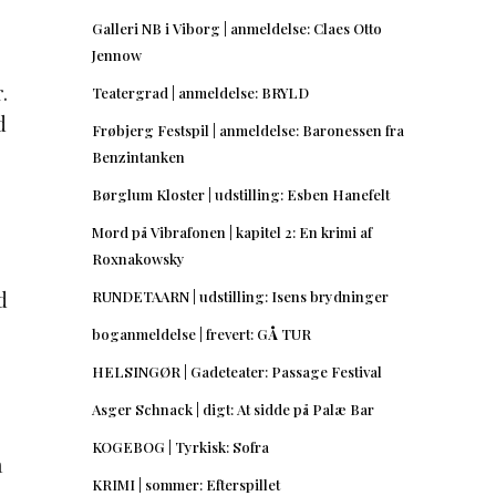
Galleri NB i Viborg | anmeldelse: Claes Otto
Jennow
.
Teatergrad | anmeldelse: BRYLD
d
Frøbjerg Festspil | anmeldelse: Baronessen fra
Benzintanken
Børglum Kloster | udstilling: Esben Hanefelt
Mord på Vibrafonen | kapitel 2: En krimi af
Roxnakowsky
d
RUNDETAARN | udstilling: Isens brydninger
boganmeldelse | frevert: GÅ TUR
HELSINGØR | Gadeteater: Passage Festival
Asger Schnack | digt: At sidde på Palæ Bar
KOGEBOG | Tyrkisk: Sofra
å
KRIMI | sommer: Efterspillet
r