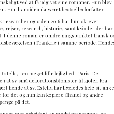
anskeligt ved at få udgivet sine romaner. Hun blev
ogen. Hun har siden da været bestsellerforfatter.
k researcher og siden 2016 har hun skrevet
e, rejser, research, historie, samt kvinder der har
ft. I denne roman er omdrejningspunktet fransk o
dsbevægelsen i Frankrig i samme periode. Hende
stella, i en meget lille lejlighed i Paris. De
 i at sy små dekorationsblomster til kjoler. Fra
ært hende at sy. Estella har ligeledes hele sit unge
air for det og hun kan kopiere Chanel og andre
penge på det.
 hendes mor arbejder i en modstandsgruppe, og