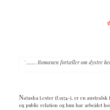
' ……. Romanen fortæller om dystre hem
N
atasha Lester (f.1974-), er en australs
og public relation og hun har arbejdet h