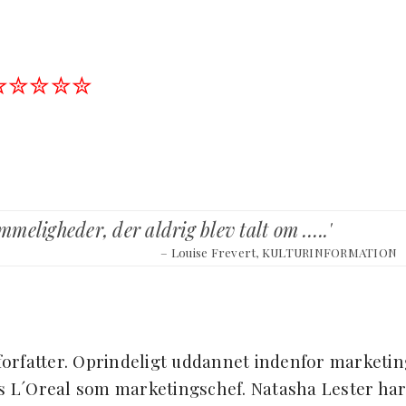
✮✮✮✮✮
meligheder, der aldrig blev talt om …..'
– Louise Frevert, KULTURINFORMATION
k forfatter. Oprindeligt uddannet indenfor marketi
os L´Oreal som marketingschef. Natasha Lester ha