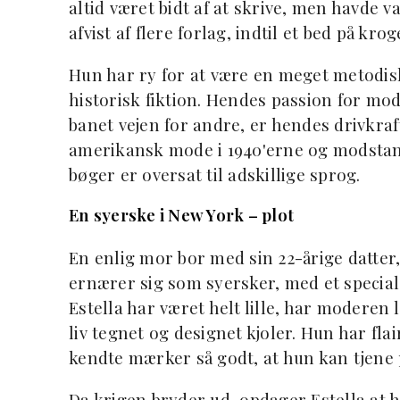
altid været bidt af at skrive, men havde v
afvist af flere forlag, indtil et bed på kr
Hun har ry for at være en meget metodis
historisk fiktion. Hendes passion for mod
banet vejen for andre, er hendes drivkra
amerikansk mode i 1940'erne og modstan
bøger er oversat til adskillige sprog.
En syerske i New York – plot
En enlig mor bor med sin 22-årige datter, E
ernærer sig som syersker, med et speciale
Estella har været helt lille, har moderen l
liv tegnet og designet kjoler. Hun har fl
kendte mærker så godt, at hun kan tjene 
Da krigen bryder ud, opdager Estella at