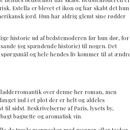
frisk. Estella er blevet et ikon og har skabt det hun
erikansk jord. Hun har aldrig glemt sine rødder
.
lige historie ud af bedstemoderen før hun dør, for
n sande (og spændende historie) til nogen. Det
spørgsmål og hele hendes liv kommer til at ændr
t pladderromantik over denne her roman, men
fanget ind i et plot der er helt og aldeles
til sidst. Beskrivelserne af Paris, lysets by,
bagt baguette og aromatisk vin.
lle de travle mennesker med mapper eller tasker