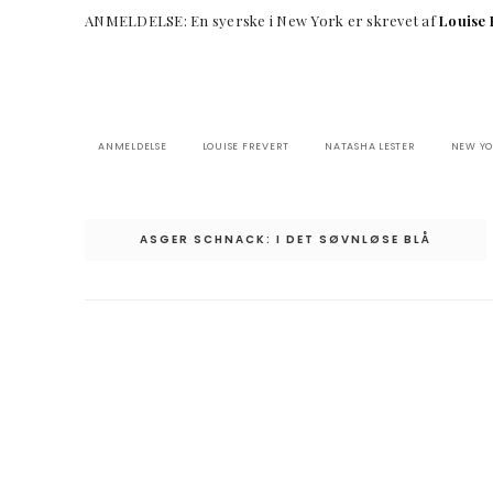
ANMELDELSE: En syerske i New York er skrevet af
Louise 
ANMELDELSE
LOUISE FREVERT
NATASHA LESTER
NEW Y
Indlægsnavigation
ASGER SCHNACK: I DET SØVNLØSE BLÅ