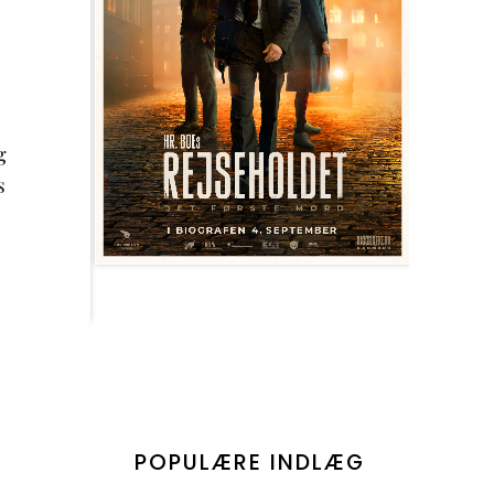
g
s
POPULÆRE INDLÆG