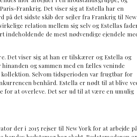
Paris-Frankrig. Det viser sig at Estella har en
å det sidste skib der sejler fra Frankrig til New
irkelige relation mellem sig selv og Estellas fader
rt indeholdende de mest nødvendige ejendele me
 Det viser sig at han er tilskærer og Estella og
or hinanden og sammen med en fælles veninde
 kollektion. Selvom tidsperioden var frugtbar for
urrencen benhård. Estella er nødt til at blive ve
for at overleve. Det ser ud til at være en umulig
or der i 2015 rejser til New York for at arbejde p
rie hendes bedstemor har skabt. Bedstemoderen e