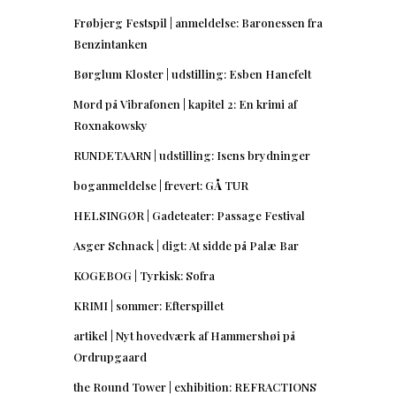
Frøbjerg Festspil | anmeldelse: Baronessen fra
Benzintanken
Børglum Kloster | udstilling: Esben Hanefelt
Mord på Vibrafonen | kapitel 2: En krimi af
Roxnakowsky
RUNDETAARN | udstilling: Isens brydninger
boganmeldelse | frevert: GÅ TUR
HELSINGØR | Gadeteater: Passage Festival
Asger Schnack | digt: At sidde på Palæ Bar
KOGEBOG | Tyrkisk: Sofra
KRIMI | sommer: Efterspillet
artikel | Nyt hovedværk af Hammershøi på
Ordrupgaard
the Round Tower | exhibition: REFRACTIONS