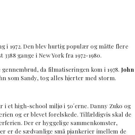
g i 1972. Den blev hurtig populær og måtte flere
ist 3388 gange i New York fra 1972-1980.
le gennembrud, da filmatiseringen kom i 1978.
John
n som Sandy, tog alles hjerter med storm.
går i et high-school miljø i 50´erne. Danny Zuko og
en og er blevet forelskede. Tilfældigvis skal de
erferien. Der er hyggelige sammenkomster,
er er de sædvanlige små pjankerier imellem de