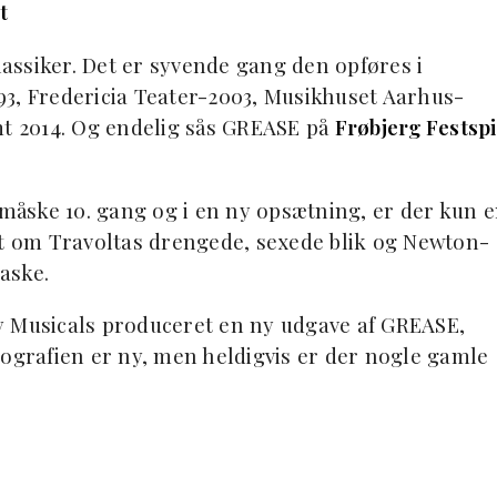
t
assiker. Det er syvende gang den opføres i
93, Fredericia Teater-2003, Musikhuset Aarhus-
mt 2014. Og endelig sås GREASE på
Frøbjerg Festspi
åske 10. gang og i en ny opsætning, er der kun 
lt om Travoltas drengede, sexede blik og Newton-
aske.
y Musicals produceret en ny udgave af GREASE,
eografien er ny, men heldigvis er der nogle gamle