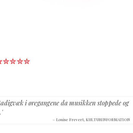
✮✮✮✮✮
tadigvæk i øregangene da musikken stoppede og
'
– Louise Frevert, KULTURINFORMATION