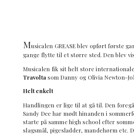
M
usicalen GREASE blev opført første gan
gange flytte til et større sted. Den blev v
Musicalen fik sit helt store internationa
Travolta
som Danny og Olivia Newton-Joh
Helt enkelt
Handlingen er lige til at gå til. Den fore
Sandy Dee har mødt hinanden i sommerferi
starte på samme high school efter somm
slagsmål, pigesladder, mandehørm etc. D