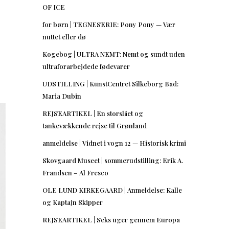
OF ICE
for børn | TEGNESERIE: Pony Pony — Vær
nuttet eller dø
Kogebog | ULTRA NEMT: Nemt og sundt uden
ultraforarbejdede fødevarer
UDSTILLING | KunstCentret Silkeborg Bad:
Maria Dubin
REJSEARTIKEL | En storslået og
tankevækkende rejse til Grønland
anmeldelse | Vidnet i vogn 12 — Historisk krimi
Skovgaard Museet | sommerudstilling: Erik A.
Frandsen – Al Fresco
OLE LUND KIRKEGAARD | Anmeldelse: Kalle
og Kaptajn Skipper
REJSEARTIKEL | Seks uger gennem Europa