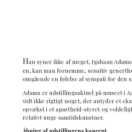
H
an syner ikke af meget, Igshaan Adams 
en, kan man fornemme, sensitiv generthed
omgående en følelse af sympati for den 
Adams er udstillingsaktuel på museet i Aa
vidt ikke rigtigt noget, der antyder et ek
opvækst i et apartheid-styret og voldeli
relativt unge samtidskunstner.
Åbning af udstillingens koncept