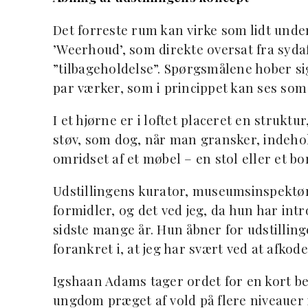
Det forreste rum kan virke som lidt unde
’Weerhoud’, som direkte oversat fra syda
”tilbageholdelse”. Spørgsmålene hober si
par værker, som i princippet kan ses som r
I et hjørne er i loftet placeret en struktu
støv, som dog, når man gransker, indehol
omridset af et møbel – en stol eller et bo
Udstillingens kurator, museumsinspektør 
formidler, og det ved jeg, da hun har int
sidste mange år. Hun åbner for udstillinge
forankret i, at jeg har svært ved at afkod
Igshaan Adams tager ordet for en kort 
ungdom præget af vold på flere niveauer i