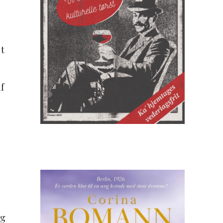
t
f
ng