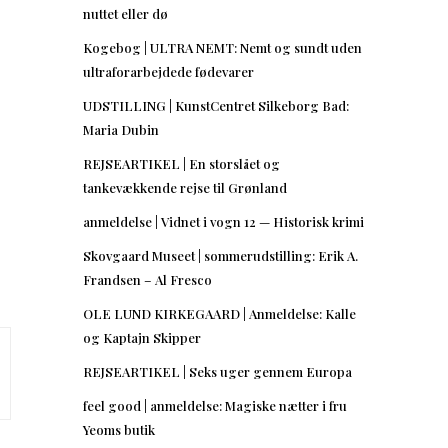
nuttet eller dø
Kogebog | ULTRA NEMT: Nemt og sundt uden
ultraforarbejdede fødevarer
UDSTILLING | KunstCentret Silkeborg Bad:
Maria Dubin
REJSEARTIKEL | En storslået og
tankevækkende rejse til Grønland
anmeldelse | Vidnet i vogn 12 — Historisk krimi
Skovgaard Museet | sommerudstilling: Erik A.
Frandsen – Al Fresco
OLE LUND KIRKEGAARD | Anmeldelse: Kalle
og Kaptajn Skipper
REJSEARTIKEL | Seks uger gennem Europa
feel good | anmeldelse: Magiske nætter i fru
Yeoms butik