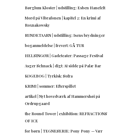
Børglum Kloster | udstilling: Esben Hanefelt
Mord på Vibrafonen | kapitel 2: En krimi af
Roxnakowsky
RUNDETAARN | udstilling: Isens brydninger
boganmeldelse | frevert: GÅ TUR
HELSINGØR | Gadeteater: Passage Festival
Asger Schnack | digt: At sidde på Palæ Bar
KOGEBOG | Tyrkisk: Sofra
KRIMI | sommer: Efterspillet
artikel | Nyt hovedværk af Hammershøi på
Ordrupgaard
the Round Tower | exhibition: REFRACTIONS
OF ICE
for børn | TEGNESERIE: Pony Pony — Vær