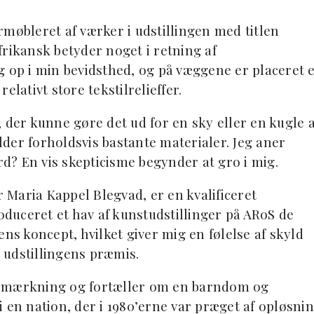
rmøbleret af værker i udstillingen med titlen
frikansk betyder noget i retning af
g op i min bevidsthed, og på væggene er placeret e
elativt store tekstilrelieffer.
r, der kunne gøre det ud for en sky eller en kugle a
der forholdsvis bastante materialer. Jeg aner
rd? En vis skepticisme begynder at gro i mig.
Maria Kappel Blegvad, er en kvalificeret
roduceret et hav af kunstudstillinger på ARoS de
ns koncept, hvilket giver mig en følelse af skyld
e udstillingens præmis.
bemærkning og fortæller om en barndom og
 en nation, der i 1980’erne var præget af opløsni