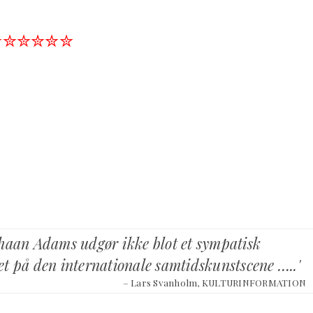
✮✮✮✮✮✮
shaan Adams udgør ikke blot et sympatisk
t på den internationale samtidskunstscene …..'
– Lars Svanholm, KULTURINFORMATION