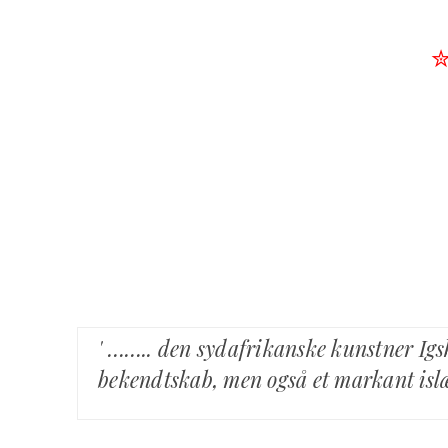
' …….. den sydafrikanske kunstner Ig
bekendtskab, men også et markant islæ