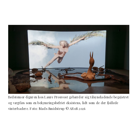
Bedstemor-figuren hos Laure Prouvost gebærder sig tilsyneladende begejstret
og vægtløs som en bekymringsbefriet eksistens, lidt som de der fjollede
vinterbadere. Foto: Mads Smidstrup © ARoS 2026