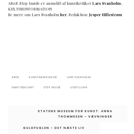
ARoS: Step Inside er anmeldt af kunstkritiker
Lars Svanholm
,
KULTURINFORMATION
Se mere om Lars Svanholm
her
. Redaktion:
Jesper Hillestrøm
AROS
KUNSTANMELDELSE
LARS SVANHOLM
SAMTIDSKUNST
STEP INSIDE
UDSTILLING
Indlægsnavigation
STATENS MUSEUM FOR KUNST: ANNA
THOMMESEN – VÆVNINGER
GULDFUGLEN – DET NÆSTE LIV