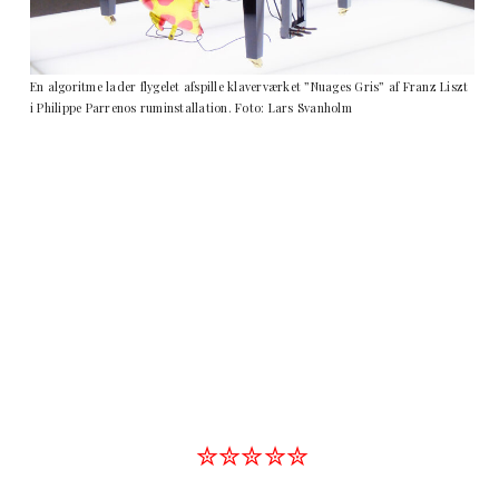
En algoritme lader flygelet afspille klaverværket ”Nuages Gris” af Franz Liszt
i Philippe Parrenos ruminstallation. Foto: Lars Svanholm
✮✮✮✮✮