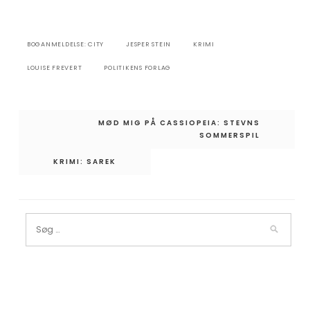
BOGANMELDELSE: CITY
JESPER STEIN
KRIMI
LOUISE FREVERT
POLITIKENS FORLAG
Indlægsnavigation
MØD MIG PÅ CASSIOPEIA: STEVNS
SOMMERSPIL
KRIMI: SAREK