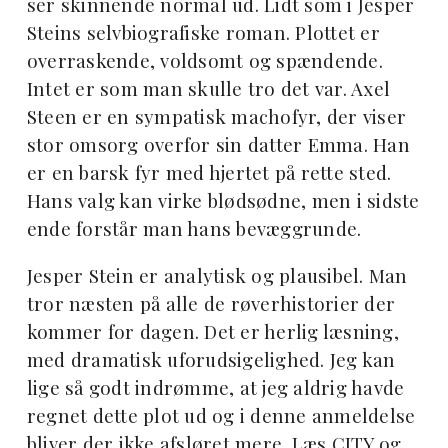
ser skinnende normal ud. Lidt som i Jesper
Steins selvbiografiske roman. Plottet er
overraskende, voldsomt og spændende.
Intet er som man skulle tro det var. Axel
Steen er en sympatisk machofyr, der viser
stor omsorg overfor sin datter Emma. Han
er en barsk fyr med hjertet på rette sted.
Hans valg kan virke blødsødne, men i sidste
ende forstår man hans bevæggrunde.
Jesper Stein er analytisk og plausibel. Man
tror næsten på alle de røverhistorier der
kommer for dagen. Det er herlig læsning,
med dramatisk uforudsigelighed. Jeg kan
lige så godt indrømme, at jeg aldrig havde
regnet dette plot ud og i denne anmeldelse
bliver der ikke afsløret mere. Læs CITY og