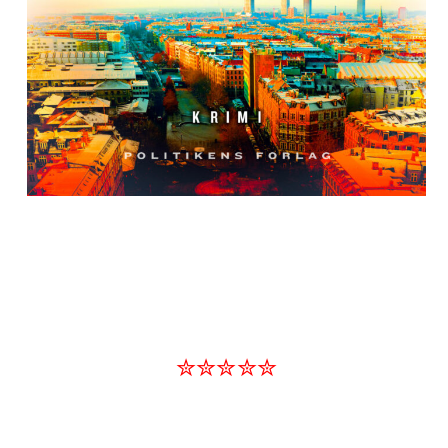
✮✮✮✮✮