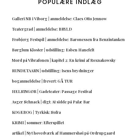
POPULÆRE INDLÆG
Galleri NB i Viborg | anmeldelse: Claes Otto Jennow
Teatergrad | anmeldelse: BRYLD
Frøbjerg Festspil | anmeldelse: Baronessen fra Benzintanken
Børglum Kloster | udstilling: Esben Hanefelt
Mord på Vibrafonen | kapitel 2: En krimi af Roxnakowsky
RUNDETAARN | udstilling: Isens brydninger
boganmeldelse | frevert: GÅ TUR
HELSINGØR | Gadeteater: Passage Festival
Asger Schnack | digt: At sidde på Palæ Bar
KOGEBOG | Tyrkisk: Sofra
KRIMI | sommer: Efterspillet
artikel | Nyt hovedværk af Hammershøi på Ordrupgaard