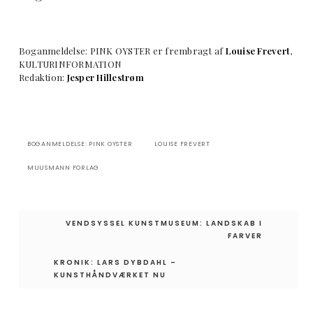
Boganmeldelse: PINK OYSTER er frembragt af
Louise Frevert
,
KULTURINFORMATION
Redaktion:
Jesper Hillestrøm
BOGANMELDELSE: PINK OYSTER
LOUISE FREVERT
MUUSMANN FORLAG
Indlægsnavigation
VENDSYSSEL KUNSTMUSEUM: LANDSKAB I
FARVER
KRONIK: LARS DYBDAHL –
KUNSTHÅNDVÆRKET NU