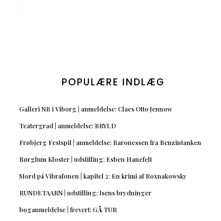
POPULÆRE INDLÆG
Galleri NB i Viborg | anmeldelse: Claes Otto Jennow
Teatergrad | anmeldelse: BRYLD
Frøbjerg Festspil | anmeldelse: Baronessen fra Benzintanken
Børglum Kloster | udstilling: Esben Hanefelt
Mord på Vibrafonen | kapitel 2: En krimi af Roxnakowsky
RUNDETAARN | udstilling: Isens brydninger
boganmeldelse | frevert: GÅ TUR