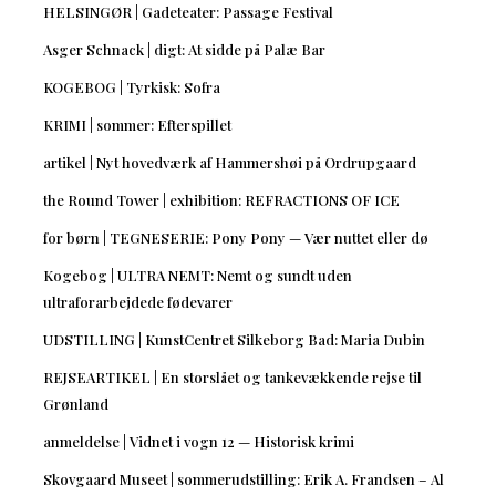
HELSINGØR | Gadeteater: Passage Festival
Asger Schnack | digt: At sidde på Palæ Bar
KOGEBOG | Tyrkisk: Sofra
KRIMI | sommer: Efterspillet
artikel | Nyt hovedværk af Hammershøi på Ordrupgaard
the Round Tower | exhibition: REFRACTIONS OF ICE
for børn | TEGNESERIE: Pony Pony — Vær nuttet eller dø
Kogebog | ULTRA NEMT: Nemt og sundt uden
ultraforarbejdede fødevarer
UDSTILLING | KunstCentret Silkeborg Bad: Maria Dubin
REJSEARTIKEL | En storslået og tankevækkende rejse til
Grønland
anmeldelse | Vidnet i vogn 12 — Historisk krimi
Skovgaard Museet | sommerudstilling: Erik A. Frandsen – Al