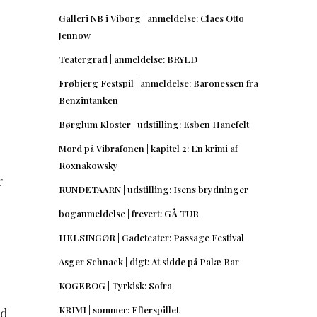
Galleri NB i Viborg | anmeldelse: Claes Otto
Jennow
Teatergrad | anmeldelse: BRYLD
Frøbjerg Festspil | anmeldelse: Baronessen fra
Benzintanken
Børglum Kloster | udstilling: Esben Hanefelt
Mord på Vibrafonen | kapitel 2: En krimi af
Roxnakowsky
r
RUNDETAARN | udstilling: Isens brydninger
boganmeldelse | frevert: GÅ TUR
HELSINGØR | Gadeteater: Passage Festival
Asger Schnack | digt: At sidde på Palæ Bar
KOGEBOG | Tyrkisk: Sofra
KRIMI | sommer: Efterspillet
nd