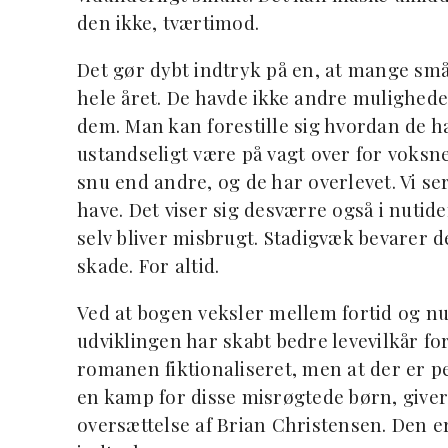
den ikke, tværtimod.
Det gør dybt indtryk på en, at mange små 
hele året. De havde ikke andre mulighede
dem. Man kan forestille sig hvordan de
ustandseligt være på vagt over for voksn
snu end andre, og de har overlevet. Vi s
have. Det viser sig desværre også i nuti
selv bliver misbrugt. Stadigvæk bevarer d
skade. For altid.
Ved at bogen veksler mellem fortid og n
udviklingen har skabt bedre levevilkår fo
romanen fiktionaliseret, men at der er
en kamp for disse misrøgtede børn, giver 
oversættelse af Brian Christensen. Den e