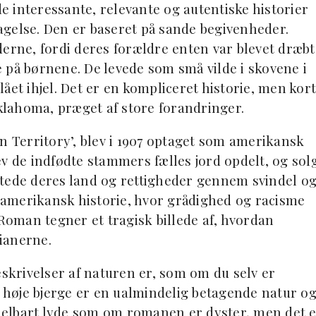
de interessante, relevante og autentiske historier
agelse. Den er baseret på sande begivenheder.
derne, fordi deres forældre enten var blevet dræbt
 på børnene. De levede som små vilde i skovene i
slået ihjel. Det er en kompliceret historie, men kort
Oklahoma, præget af store forandringer.
n Territory’, blev i 1907 optaget som amerikansk
v de indfødte stammers fælles jord opdelt, og sol
stede deres land og rettigheder gennem svindel o
i amerikansk historie, hvor grådighed og racisme
 Roman tegner et tragisk billede af, hvordan
ianerne.
eskrivelser af naturen er, som om du selv er
g høje bjerge er en ualmindelig betagende natur o
delbart lyde som om romanen er dyster, men det 