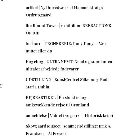
artikel | Nyt hovedværk af Hammershøi på
Ordrupgaard
the Round Tower | exhibition: REFRACTIONS
OF ICE
for børn | TEGNESERIE: Pony Pony — Vær
nuttet eller dø
Kogebog | ULTRA NEMT: Nemt og sundt uden
ultraforarbejdede fødevarer
UDSTILLING | KunstCentret Silkeborg Bad:
r
Maria Dubin
REJSEARTIKEL | En storslået og
tankevækkende rejse til Grønland
anmeldelse | Vidnet i vogn 12 — Historisk krimi
Skovgaard Museet | sommerudstilling: Erik A.
Frandsen – Al Fresco