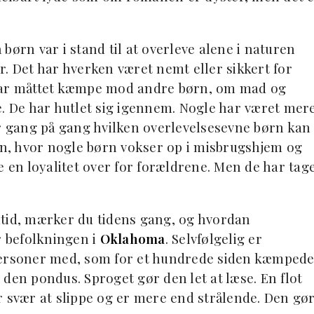
børn var i stand til at overleve alene i naturen
r. Det har hverken været nemt eller sikkert for
 har måttet kæmpe mod andre børn, om mad og
e. De har hutlet sig igennem. Nogle har været mer
er gang på gang hvilken overlevelsesevne børn kan
den, hvor nogle børn vokser op i misbrugshjem og
e en loyalitet over for forældrene. Men de har tag
utid, mærker du tidens gang, og hvordan
r befolkningen i
Oklahoma
. Selvfølgelig er
 personer med, som for et hundrede siden kæmped
den pondus. Sproget gør den let at læse. En flot
r svær at slippe og er mere end strålende. Den gø