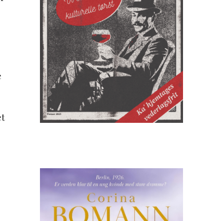
e
et
e
r