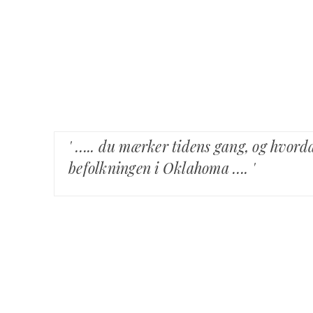
' ….. du mærker tidens gang, og hvord
befolkningen i Oklahoma …. '