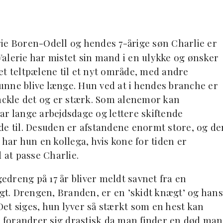
rie Boren-Odell og hendes 7-årige søn Charlie er
 Valerie har mistet sin mand i en ulykke og ønsker
ttet teltpælene til et nyt område, med andre
unne blive længe. Hun ved at i hendes branche er
ckle det og er stærk. Som alenemor kan
ar lange arbejdsdage og lettere skiftende
de til. Desuden er afstandene enormt store, og de
 har hun en kollega, hvis kone for tiden er
at passe Charlie.
gedreng på 17 år bliver meldt savnet fra en
igt. Drengen, Branden, er en ’skidt knægt’ og hans
 Det siges, hun lyver så stærkt som en hest kan
en forandrer sig drastisk da man finder en død ma