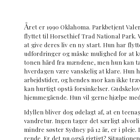
Å
ret er 1990 Oklahoma. Parkbetjent Vale
flyttet til Horsethief Trad National Park.
at give deres liv en ny start. Hun har fly
udfordringer og måske mulighed for at k
tonen hård fra mændene, men hun kan ta
hverdagen være vanskelig at klare. Hun h
arbejdstider, og hendes mor kan ikke træ
kan hurtigt opstå forsinkelser. Gudskelov
hjemmegående. Hun vil gerne hjælpe med 
Idyllen bliver dog ødelagt af, at en teena
vandretur. Ingen tager det særligt alvorl
mindre søster Sydney på 12 år, er i pleje.
rende. Er det nu også rigtigt? Situation