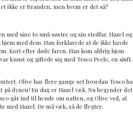
 det ikke er Branden, men hvem er det så?
en med sine to små søstre og sin stedfar. Hazel og
 hjem med dem. Han forklarede at de ikke havde
em. Kort efter døde faren. Han kom aldrig hjem
var knust og giftede sig med Tesco Peele, en sjuft.
untert. Olive har flere gange set hvordan Tesco ha
et på dynen! En dag er Hazel væk. Nu begynder det
co går ind til hende om natten, og Olive ved, at
te med Hazel. De må væk, så de flygter.