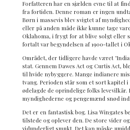
Forfatteren har en sjælden evne til at fin
fra fortiden. Denne roman er ingen undt
Børn i massevis blev svigtet af myndighe
eller på anden måde ikke kunne tage vare
Oklahoma, i frygt for at blive solgt eller 
fortalt var begyndelsen af 1900-tallet i 
Området, der tidligere havde været ’India
stat. Gennem Dawes Act og Curtis Act, ble
til hvide nybyggere. Mange indianere mi
tvang. Perioden står som et sort kapitel 
ødelagde de oprindelige folks levevilkår.
myndighederne og pengemænd snød ind
Det er en fantastisk bog. Lisa Wingates b
tilstede og oplever den. De store vider o
vidunderligt smukt. Det kan måske umid