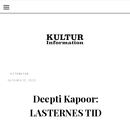
Skip
to
content
LITTERATUR
OKTOBER 12, 2023
Deepti Kapoor:
LASTERNES TID