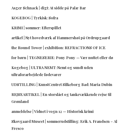
Asger Schnack | digt: At sidde på Palæ Bar
KOGEBOG | Tyrkisk: Sofra
KRIMI | sommer: Efterspillet
artikel | Nyt hovedværk af Hammershøi på Ordrupgaard
the Round Tower | exhibition: REFRACTIONS OF ICE
for børn | TEGNESERIE: Pony Pony — Vær nuttet eller dø
Kogebog | ULTRA NEMT: Nemt og sundt uden
ultraforarbejdede fødevarer
UDSTILLING | KunstCentret Silkeborg Bad: Maria Dubin
REJSEARTIKEL | En storslået og tankevækkende rejse til
Grønland
anmeldelse | Vidnet i vogn 12 — Historisk krimi
Skovgaard Museet | sommerudstilling: Erik A. Frandsen – Al
Fresco