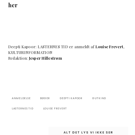
her
Deepti Kapoor: LASTERNES TID er anmeldt af
Louise Frevert
,
KULTURINFORMATION
Redaktion:
Jesper Hillestrøm
ANMELDELSE
BØGER
DEEPTI KAPOOR
GUTKIND
LASTERNES TID
LOUISE FREVERT
Indlægsnavigation
ALT DET LYS VI IKKE SER