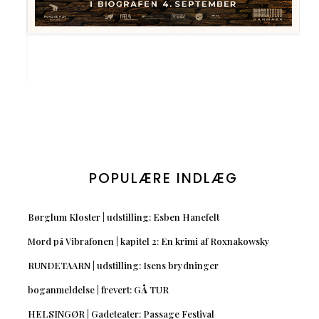
POPULÆRE INDLÆG
Børglum Kloster | udstilling: Esben Hanefelt
Mord på Vibrafonen | kapitel 2: En krimi af Roxnakowsky
RUNDETAARN | udstilling: Isens brydninger
boganmeldelse | frevert: GÅ TUR
HELSINGØR | Gadeteater: Passage Festival