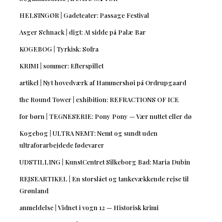
HELSINGØR | Gadeteater: Passage Festival
Asger Schnack | digt: At sidde på Palæ Bar
KOGEBOG | Tyrkisk: Sofra
KRIMI | sommer: Efterspillet
artikel | Nyt hovedværk af Hammershøi på Ordrupgaard
the Round Tower | exhibition: REFRACTIONS OF ICE
for børn | TEGNESERIE: Pony Pony — Vær nuttet eller dø
Kogebog | ULTRA NEMT: Nemt og sundt uden
ultraforarbejdede fødevarer
UDSTILLING | KunstCentret Silkeborg Bad: Maria Dubin
REJSEARTIKEL | En storslået og tankevækkende rejse til
Grønland
anmeldelse | Vidnet i vogn 12 — Historisk krimi