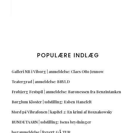
POPULÆRE INDLÆG
Galleri NB i Viborg | anmeldelse: Claes Otto Jennow
Teatergrad | anmeldelse: BRYLD
Frøbjerg Festspil | anmeldelse: Baronessen fra Benzintanken
Børglum Kloster | udstilling: Esben Hanefelt
Mord på Vibrafonen | kapitel 2: En krimi af Roxnakowsky
RUNDETAARN | udstilling: Isens brydninger
boganmeldelse | frevert: GÅ TUR