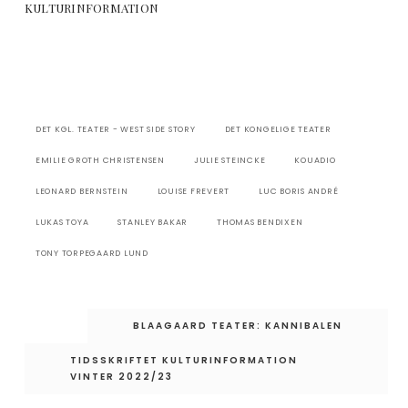
KULTURINFORMATION
DET KGL. TEATER - WEST SIDE STORY
DET KONGELIGE TEATER
EMILIE GROTH CHRISTENSEN
JULIE STEINCKE
KOUADIO
LEONARD BERNSTEIN
LOUISE FREVERT
LUC BORIS ANDRÉ
LUKAS TOYA
STANLEY BAKAR
THOMAS BENDIXEN
TONY TORPEGAARD LUND
Indlægsnavigation
BLAAGAARD TEATER: KANNIBALEN
TIDSSKRIFTET KULTURINFORMATION
VINTER 2022/23