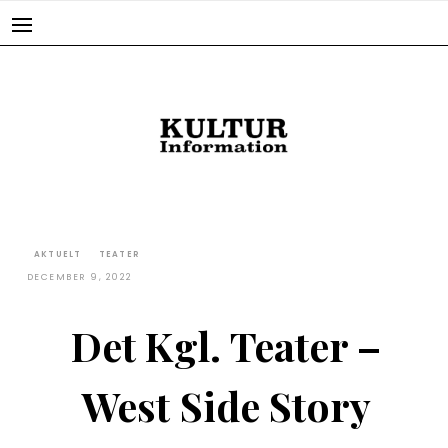
Skip
to
content
AKTUELT
TEATER
DECEMBER 9, 2022
Det Kgl. Teater –
West Side Story