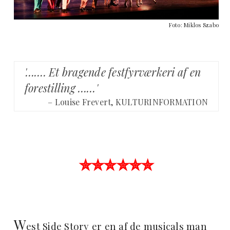
Foto: Miklos Szabo
'……. Et bragende festfyrværkeri af en
forestilling ……'
– Louise Frevert, KULTURINFORMATION
✮✮✮✮✮✮
W
est Side Story er en af de musicals man