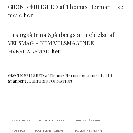
GRØN KÆRLIGHED af Thomas Herman – se
mere
her
Læs også Irina Spånbergs anmeldelse af
VELSMAG – NEM VELSMAGENDE
HVERDAGSMAD
her
GRØN KÆRLIGHED af Thomas Herman
er anmeldt af
Irina
Spånberg
, KULTURINFORMATION
ANMELDELSE
GRØN KÆRLIGHED
IRINA SPÅNBERG
KOGEBOG
POLITIKENS FORLAG
THOMAS HERMANN