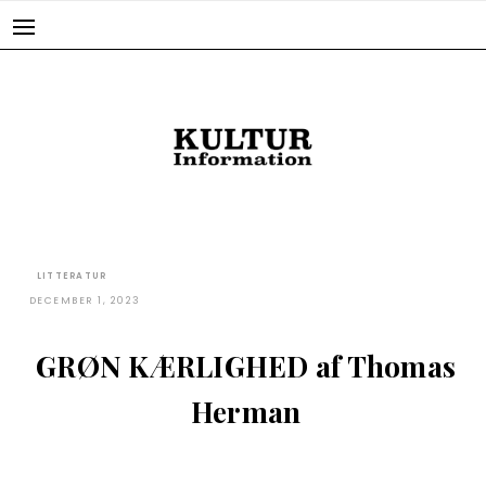
Skip
to
content
LITTERATUR
DECEMBER 1, 2023
GRØN KÆRLIGHED af Thomas
Herman