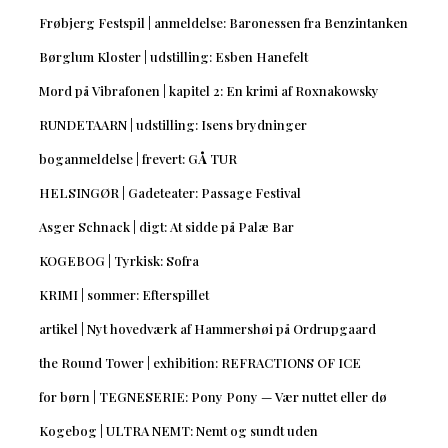
Frøbjerg Festspil | anmeldelse: Baronessen fra Benzintanken
Børglum Kloster | udstilling: Esben Hanefelt
Mord på Vibrafonen | kapitel 2: En krimi af Roxnakowsky
RUNDETAARN | udstilling: Isens brydninger
boganmeldelse | frevert: GÅ TUR
HELSINGØR | Gadeteater: Passage Festival
Asger Schnack | digt: At sidde på Palæ Bar
KOGEBOG | Tyrkisk: Sofra
KRIMI | sommer: Efterspillet
artikel | Nyt hovedværk af Hammershøi på Ordrupgaard
the Round Tower | exhibition: REFRACTIONS OF ICE
for børn | TEGNESERIE: Pony Pony — Vær nuttet eller dø
Kogebog | ULTRA NEMT: Nemt og sundt uden