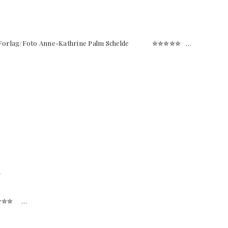
Forlag/Foto Anne-Kathrine Palm Schelde ✮✮✮✮✮ …
n
✮✮✮ …