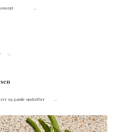
adbogskoncept …
✮✮ …
rsen
arer og gamle opskrifter …