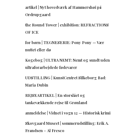
artikel | Nyt hovedværk af Hammershøi på
Ordrupgaard
the Round Tower | exhibition: REFRACTIONS
OF ICE
for børn | TEGNESERIE: Pony Pony — Vær
nuttet eller dø
Kogebog | ULTRA NEMT: Nemt og sundt uden
ultraforarbejdede fødevarer
UDSTILLING | KunstCentret Silkeborg Bad:
Maria Dubin
REJSEARTIKEL | En storslået og
tankevækkende rejse til Grønland
anmeldelse | Vidnet i vogn 12 — Historisk krimi
Skovgaard Museet | sommerudstilling: Erik A.
Frandsen – Al Fresco