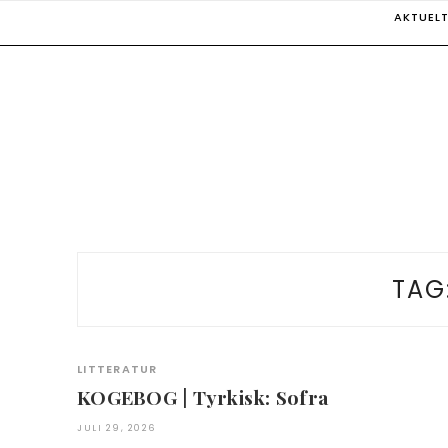
Skip
AKTUEL
to
content
TAG
LITTERATUR
KOGEBOG | Tyrkisk: Sofra
JULI 29, 2026