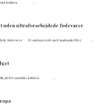
ra et dansk køkken …
 uden ultraforarbejdede fødevarer
rbejdede fødevarer Et opslagsværk med madopskrifter …
dget
igt blik på det asiatiske køkken …
uropa