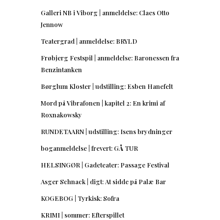
Galleri NB i Viborg | anmeldelse: Claes Otto
Jennow
Teatergrad | anmeldelse: BRYLD
Frøbjerg Festspil | anmeldelse: Baronessen fra
Benzintanken
Børglum Kloster | udstilling: Esben Hanefelt
Mord på Vibrafonen | kapitel 2: En krimi af
Roxnakowsky
RUNDETAARN | udstilling: Isens brydninger
boganmeldelse | frevert: GÅ TUR
HELSINGØR | Gadeteater: Passage Festival
Asger Schnack | digt: At sidde på Palæ Bar
KOGEBOG | Tyrkisk: Sofra
KRIMI | sommer: Efterspillet