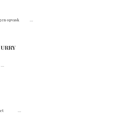
 ingen opvask …
 CURRY
 …
 bordet …