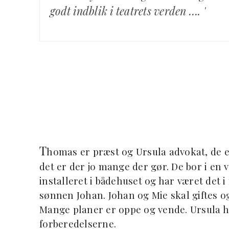
godt indblik i teatrets verden …. '
T
homas er præst og Ursula advokat, de er 
det er der jo mange der gør. De bor i en
installeret i bådehuset og har været det 
sønnen Johan. Johan og Mie skal giftes og
Mange planer er oppe og vende. Ursula har
forberedelserne.