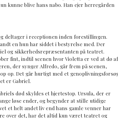
e hun kunne blive hans nabo. Han ejer herregården
g deltager i receptionen inden forestillingen.
andt en hun har siddet i bestyrelse med. Der
iel og sikkerhedsrepræsentanten på teatret.
er fint, indtil scenen hvor Violetta er ved at dø af
geren, der synger Alfredo, går frem på scenen,
op op. Det går hurtigt med et genoplivningsforsø
t er Gabriel.
briels død skyldes et hjertestop. Ursula, der er
nge løse ender, og begynder at stille utidige
evet et helt andet liv end hans gamle venner har
e over det, har det altid kun været teatret og