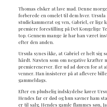
Thomas elsker at lave mad. Denne morgen 
forberede en omelet til dem hver. Ursula
studiekammerat og ven, Gabriel, er lige 
premiere forestilling på Det Kongelige Tea
top. Gennem mange år har han været inst
efter den anden.
Ursula synes ikke, at Gabriel er helt sig 
hårdt. Næsten som om negative kræfter m
premierenerver. Iler ud ad døren for at af
venner. Han insisterer på at aflevere bil
gammeldags.
Efter en pludselig indskydelse kører Urs
Hendes far er død og hun savner ham stad
er til salg. Hendes gamle flammes søn, J