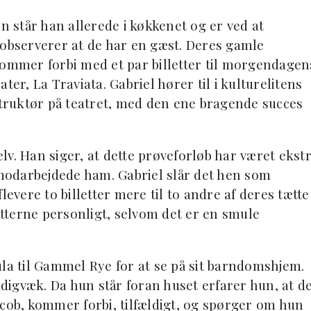
står han allerede i køkkenet og er ved at
 observerer at de har en gæst. Deres gamle
kommer forbi med et par billetter til morgendagen
ter, La Traviata. Gabriel hører til i kulturelitens
ruktør på teatret, med den ene bragende succes
selv. Han siger, at dette prøveforløb har været ekst
odarbejdede ham. Gabriel slår det hen som
levere to billetter mere til to andre af deres tætte
letterne personligt, selvom det er en smule
ula til Gammel Rye for at se på sit barndomshjem.
igvæk. Da hun står foran huset erfarer hun, at d
acob, kommer forbi, tilfældigt, og spørger om hun