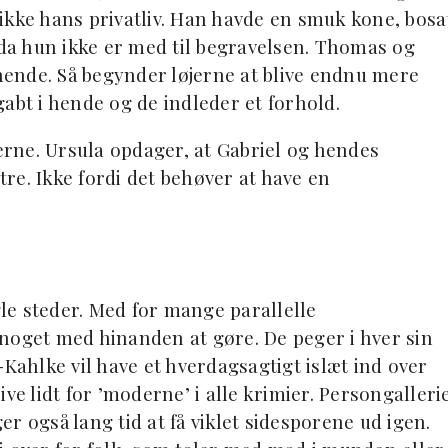
ikke hans privatliv. Han havde en smuk kone, bosa
 da hun ikke er med til begravelsen. Thomas og
 hende. Så begynder løjerne at blive endnu mere
abt i hende og de indleder et forhold.
rne. Ursula opdager, at Gabriel og hendes
re. Ikke fordi det behøver at have en
 steder. Med for mange parallelle
noget med hinanden at gøre. De peger i hver sin
-Kahlke vil have et hverdagsagtigt islæt ind over
ve lidt for ’moderne’ i alle krimier. Persongalleri
ger også lang tid at få viklet sidesporene ud igen.