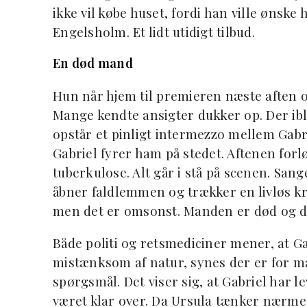
ikke vil købe huset, fordi han ville ønsk
Engelsholm. Et lidt utidigt tilbud.
En død mand
Hun når hjem til premieren næste aften o
Mange kendte ansigter dukker op. Der ibl
opstår et pinligt intermezzo mellem Gabr
Gabriel fyrer ham på stedet. Aftenen forløb
tuberkulose. Alt går i stå på scenen. San
åbner faldlemmen og trækker en livløs kr
men det er omsonst. Manden er død og de
Både politi og retsmediciner mener, at Ga
mistænksom af natur, synes der er for ma
spørgsmål. Det viser sig, at Gabriel har l
været klar over. Da Ursula tænker nærmer