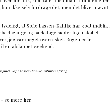
i over for folk, som taler med mad i munden eller
 kan ikke selv fordrage det, men det bliver nævnt
ydeligt, at Sofie Lassen-Kahlke har godt indblik 
rbejdsgange og backstage sidder lige i skabet.
over, jeg var meget overrasket. Bogen er let
til en afslappet weekend.
tter: Sofie Lassen-Kahlke. Politikens forlag.
 – se mere
her