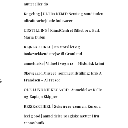
nuttet eller dø
Kogebog | ULTRA NEMT: Nemt og sundt uden
ultraforarbejdede fødevarer
UDSTILLING | KunstCentret Silkeborg Bad:
Maria Dubin
REJSEARTIKEL | En storslået og
tankevækkende rejse til Grønland
anmeldelse | Vidnet i vogn 12 — Historisk krimi
Skovgaard Museet | sommerudstilling: Erik A.
g,
Frandsen – Al Fresco
OLE LUND KIRKEGAARD | Anmeldelse: Kalle
og Kaptajn Skipper
REJSEARTIKEL | Seks uger gennem Europa
feel good | anmeldelse: Magiske nætter i fru
Yeoms butik