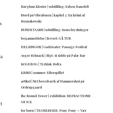
Børglum Kloster | udstilling: Esben Hanefelt
Mord på Vibrafonen | kapitel 2: En krimi af
Roxnakowsky
s
RUNDETAARN | udstilling: Isens brydninger
boganmeldelse | frevert: GÅ TUR
HELSINGØR | Gadeteater: Passage Festival
Asger Schnack | digt: At sidde på Palæ Bar
ra
KOGEBOG | Tyrkisk: Sofra
KRIMI | sommer: Efterspillet
artikel | Nyt hovedværk af Hammershøi på
Ordrupgaard
the Round Tower | exhibition: REFRACTIONS
OF ICE
et
for børn | TEGNESERIE: Pony Pony — Vær