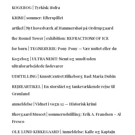
KOGEBOG | Tyrkisk: Sofra
KRIMI | sommer: Efterspillet
artikel | Nyt hovedværk af Hammershøi på Ordrupgaard
the Round Tower | exhibition: REFRACTIONS OF ICE
for børn | TEGNESERIE: Pony Pony — Vær nuttet eller dø
Kogebog | ULTRA NEMT: Nemt og sundt uden
ultraforarbejdede fødevarer
UDSTILLING | KunstCentret Silkeborg Bad: Maria Dubin
REJSEARTIKEL | En storslået og tankevækkende rejse til
Grønland
anmeldelse | Vidnet i vogn 12 — Historisk krimi
Skovgaard Museet | sommerudstilling: Erik A. Frandsen – Al
Fresco
OLE LUND KIRKEGAARD | Anmeldelse: Kalle og Kaptajn