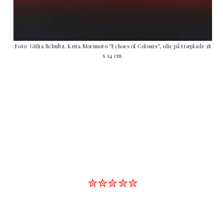
Foto: Githa Schultz. Keita Morimoto “Echoes of Colours”, olie på træplade 18
x 14 cm.
✮✮✮✮✮