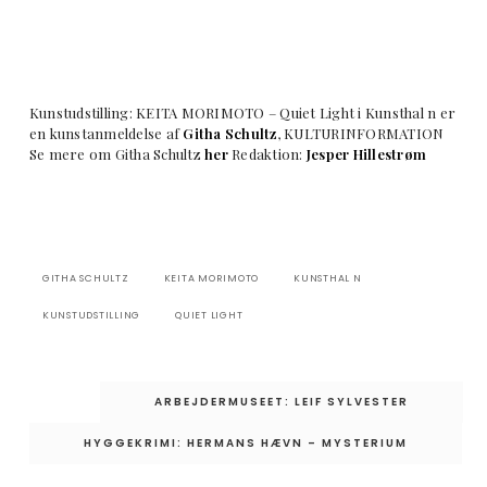
Kunstudstilling: KEITA MORIMOTO – Quiet Light i Kunsthal n er
en kunstanmeldelse af
Githa Schultz
, KULTURINFORMATION
Se mere om Githa Schultz
her
Redaktion:
Jesper Hillestrøm
GITHA SCHULTZ
KEITA MORIMOTO
KUNSTHAL N
KUNSTUDSTILLING
QUIET LIGHT
Indlægsnavigation
ARBEJDERMUSEET: LEIF SYLVESTER
HYGGEKRIMI: HERMANS HÆVN – MYSTERIUM