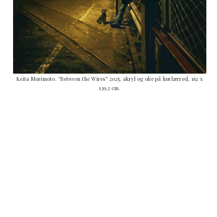
Keita Morimoto. “Between the Wires” 2025, akryl og olie på hørlærred, 162 x
130,3 cm.