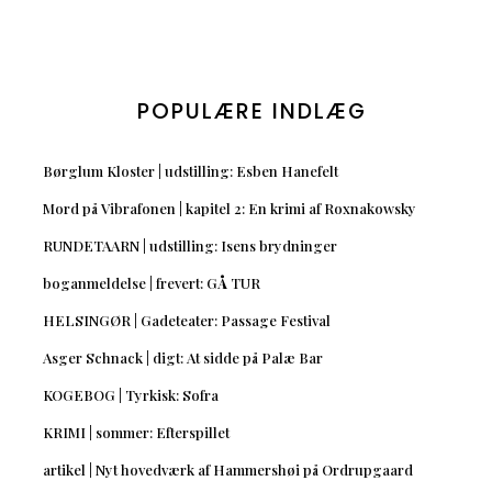
POPULÆRE INDLÆG
Børglum Kloster | udstilling: Esben Hanefelt
Mord på Vibrafonen | kapitel 2: En krimi af Roxnakowsky
RUNDETAARN | udstilling: Isens brydninger
boganmeldelse | frevert: GÅ TUR
HELSINGØR | Gadeteater: Passage Festival
Asger Schnack | digt: At sidde på Palæ Bar
KOGEBOG | Tyrkisk: Sofra
KRIMI | sommer: Efterspillet
artikel | Nyt hovedværk af Hammershøi på Ordrupgaard