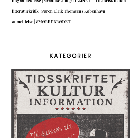
boganmeldelse | strandlæsning: HAMNET — Historisk fiktion
litteraturkritik | Søren Ulrik Thomsens København
anmeldelse | SMØRREBRØDET
KATEGORIER