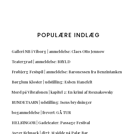
POPULÆRE INDLÆG
Galleri NB i Viborg | anmeldelse: Claes Otto Jennow
Teatergrad | anmeldelse: BRYLD
Frøbjerg Festspil | anmeldelse: Baronessen fra Benzintanken
Børglum Kloster | udstilling: Esben Hanefelt
Mord på Vibrafonen | kapitel 2: En krimi af Roxnakowsky
RUNDETAARN | udstilling: Isens brydninger
boganmeldelse | frevert: GÅ TUR
HELSINGØR | Gadeteater: Passage Festival
Asger Schnack | digt: At sidde på Palæ Bar