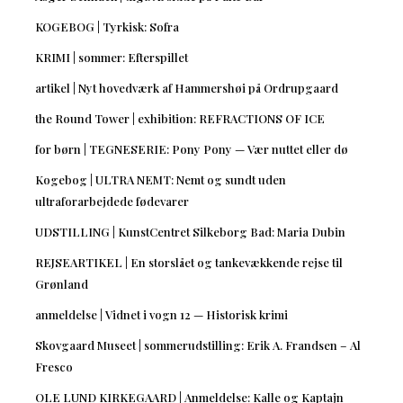
KOGEBOG | Tyrkisk: Sofra
KRIMI | sommer: Efterspillet
artikel | Nyt hovedværk af Hammershøi på Ordrupgaard
the Round Tower | exhibition: REFRACTIONS OF ICE
for børn | TEGNESERIE: Pony Pony — Vær nuttet eller dø
Kogebog | ULTRA NEMT: Nemt og sundt uden
ultraforarbejdede fødevarer
UDSTILLING | KunstCentret Silkeborg Bad: Maria Dubin
REJSEARTIKEL | En storslået og tankevækkende rejse til
Grønland
anmeldelse | Vidnet i vogn 12 — Historisk krimi
Skovgaard Museet | sommerudstilling: Erik A. Frandsen – Al
Fresco
OLE LUND KIRKEGAARD | Anmeldelse: Kalle og Kaptajn