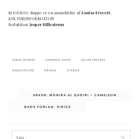
KOGEBOG: Suppe er en anmeldelse af
Louise Frevert
,
KULTURINFORMATION
Redaktion:
Jesper Hillestrøm
GORM WISWEH
KOGEBOG: SUPPE
LOUISE FREVERT
RAGOUTSUPPE
RÅVARE
TURBINE
Indlægsnavigation
ARKEN: MONIRA AL QADIRI – CAMELEON
GADS FORLAG: SIRIUS