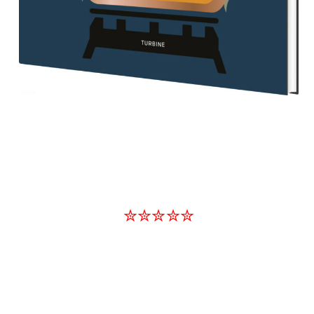
✮✮✮✮✮