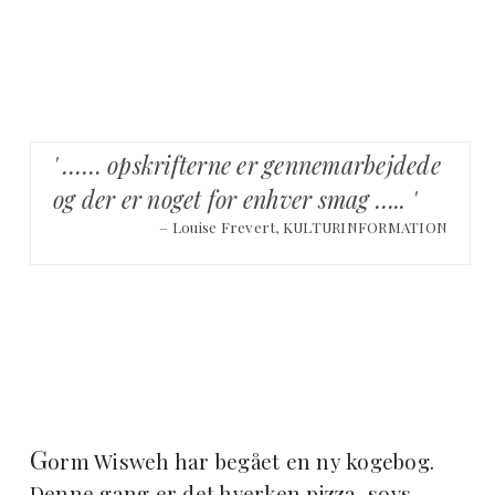
' …… opskrifterne er gennemarbejdede
og der er noget for enhver smag ….. '
– Louise Frevert, KULTURINFORMATION
G
orm Wisweh har begået en ny kogebog.
Denne gang er det hverken pizza, sovs,