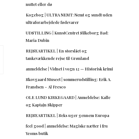
nuttet eller dø
Kogebog | ULTRA NEMT: Nemt og sundt uden
ultraforarbejdede fødevarer
UDSTILLING | KunstCentret Silkeborg Bad:
Maria Dubin
REJSEARTIKEL | En storslået og
tankevækkende rejse til Grønland
anmeldelse | Vidnet i vogn 12 — Historisk krimi
Skovgaard Museet | sommerudstilling: Erik A.
Frandsen – Al Fresco
OLE LUND KIRKEGAARD | Anmeldelse: Kalle
og Kaptajn Skipper
REJSEARTIKEL | Seks uger gennem Europa
feel good | anmeldelse: Magiske nætter i fru
Yeoms butik