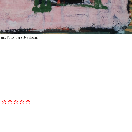
edam. Foto: Lars Svanholm
✮✮✮✮✮✮