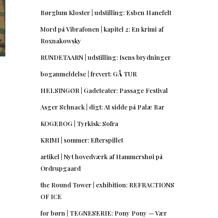
Børglum Kloster | udstilling: Esben Hanefelt
Mord på Vibrafonen | kapitel 2: En krimi af
Roxnakowsky
RUNDETAARN | udstilling: Isens brydninger
boganmeldelse | frevert: GÅ TUR
HELSINGØR | Gadeteater: Passage Festival
Asger Schnack | digt: At sidde på Palæ Bar
KOGEBOG | Tyrkisk: Sofra
KRIMI | sommer: Efterspillet
artikel | Nyt hovedværk af Hammershøi på
Ordrupgaard
the Round Tower | exhibition: REFRACTIONS
OF ICE
for børn | TEGNESERIE: Pony Pony — Vær