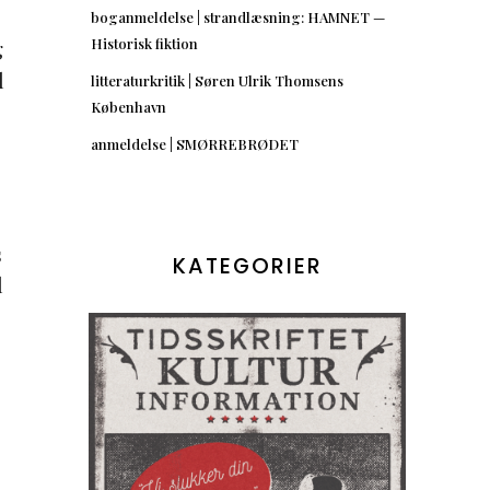
boganmeldelse | strandlæsning: HAMNET —
Historisk fiktion
g
l
litteraturkritik | Søren Ulrik Thomsens
København
anmeldelse | SMØRREBRØDET
s
KATEGORIER
l