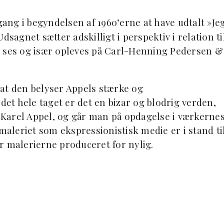
 gang i begyndelsen af 1960’erne at have udtalt »Je
dsagnet sætter adskilligt i perspektiv i relation ti
n ses og især opleves på Carl-Henning Pedersen &
, at den belyser Appels stærke og
det hele taget er det en bizar og blodrig verden,
Karel Appel, og går man på opdagelse i værkerne
 maleriet som ekspressionistisk medie er i stand ti
r malerierne produceret for nylig.